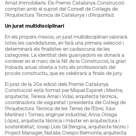
Amat Immobiliaris. Els Premis Catalunya Construcció
compten amb el suport del Consell de Col·legis de
l’Arquitectura Tècnica de Catalunya i d’Arquinfad.
Un jurat multidisciplinari
En els propers mesos, un jurat multidisciplinari valorarà
totes les candidatures, en farà una primera selecció i
determinarà els finalistes en cadascuna de les
categories. La identitat dels guanyadors es donarà a
conèixer en el marc de la Nit de la Construcció, la gran
trobada anual oberta a tots els professionals del
procés constructiu, que es celebrarà a finals de juny.
El jurat de la 20a edició dels Premis Catalunya
Construcció està format per Miquel Espinet i Mestre,
arquitecte; Teresa Arnal i Vidal, arquitecta tècnica,
coordinadora de seguretat i presidenta del Col·legi de
l’Arquitectura Tècnica de les Terres de l’Ebre; Xavi
Martínez i Tomeo, enginyer industrial; Anna Ortega
López, arquitecta tècnica i màster en arquitectura i
sostenibilitat; Josep Lluís Gil Bengoa, arquitecte tècnic i
Project Manager; Natàlia Crespo Belmonte, arquitecta