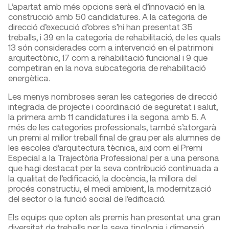
L’apartat amb més opcions serà el d’innovació en la
construcció amb 50 candidatures. A la categoria de
direcció d’execució d’obres s’hi han presentat 35
treballs, i 39 en la categoria de rehabilitació, de les quals
13 són considerades com a intervenció en el patrimoni
arquitectònic, 17 com a rehabilitació funcional i 9 que
competiran en la nova subcategoria de rehabilitació
energètica.
Les menys nombroses seran les categories de direcció
integrada de projecte i coordinació de seguretat i salut,
la primera amb 11 candidatures i la segona amb 5. A
més de les categories professionals, també s’atorgarà
un premi al millor treball final de grau per als alumnes de
les escoles d’arquitectura tècnica, així com el Premi
Especial a la Trajectòria Professional per a una persona
que hagi destacat per la seva contribució continuada a
la qualitat de l’edificació, la docència, la millora del
procés constructiu, el medi ambient, la modernització
del sector o la funció social de l’edificació.
Els equips que opten als premis han presentat una gran
diversitat de treballs per la seva tipologia i dimensió,