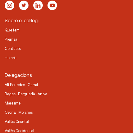
Sobre el col·legi
Què fem
Premsa
Contacte
Horaris
Delegacions
Alt Penedès · Garraf
Bages · Berguedà · Anoia
Maresme
Osona · Moianès
Vallès Oriental
Vallès Occidental