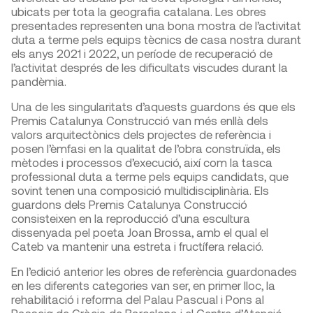
ubicats per tota la geografia catalana. Les obres
presentades representen una bona mostra de l’activitat
duta a terme pels equips tècnics de casa nostra durant
els anys 2021 i 2022, un període de recuperació de
l’activitat després de les dificultats viscudes durant la
pandèmia.
Una de les singularitats d’aquests guardons és que els
Premis Catalunya Construcció van més enllà dels
valors arquitectònics dels projectes de referència i
posen l’èmfasi en la qualitat de l’obra construïda, els
mètodes i processos d’execució, així com la tasca
professional duta a terme pels equips candidats, que
sovint tenen una composició multidisciplinària. Els
guardons dels Premis Catalunya Construcció
consisteixen en la reproducció d’una escultura
dissenyada pel poeta Joan Brossa, amb el qual el
Cateb va mantenir una estreta i fructífera relació.
En l’edició anterior les obres de referència guardonades
en les diferents categories van ser, en primer lloc, la
rehabilitació i reforma del Palau Pascual i Pons al