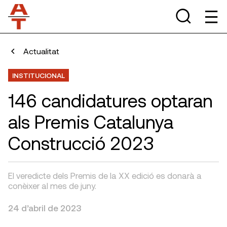
Actualitat
INSTITUCIONAL
146 candidatures optaran
als Premis Catalunya
Construcció 2023
El veredicte dels Premis de la XX edició es donarà a
conèixer al mes de juny.
24 d’abril de 2023