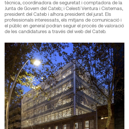
tècnica, coordinadora de seguretat i comptadora de la
Junta de Govern del Cateb; i Celestí Ventura i Cisternas,
president del Cateb i alhora president del jurat. Els
professionals interessats, els mitjans de comunicació i
el públic en general podran seguir el procés de valoració
de les candidatures a través del web del Cateb.