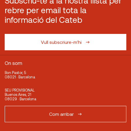
Subscriu-te a la nostra llista per
rebre per email tota la
informació del Cateb
Vull subscriure-m'hi
On som
Bon Pastor, 5
08021 · Barcelona
SEU PROVISIONAL
Buenos Aires, 21
08029 · Barcelona
Com arribar