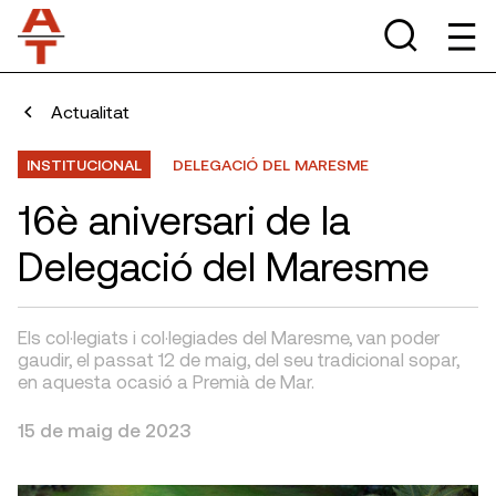
Actualitat
INSTITUCIONAL
DELEGACIÓ DEL MARESME
16è aniversari de la
Delegació del Maresme
Els col·legiats i col·legiades del Maresme, van poder
gaudir, el passat 12 de maig, del seu tradicional sopar,
en aquesta ocasió a Premià de Mar.
15 de maig de 2023