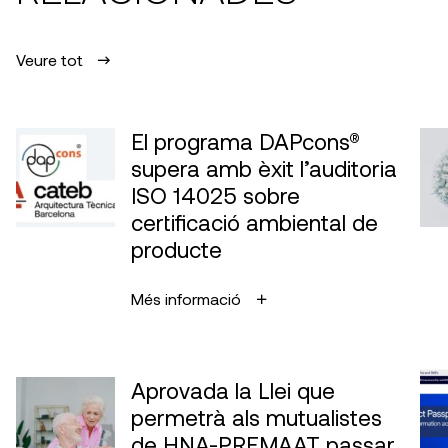
Veure tot
El programa DAPcons®
supera amb èxit l’auditoria
ISO 14025 sobre
certificació ambiental de
producte
Més informació
Aprovada la Llei que
permetrà als mutualistes
de HNA-PREMAAT passar