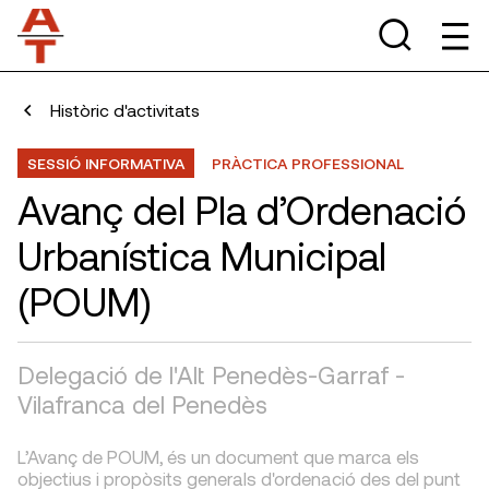
Històric d'activitats
SESSIÓ INFORMATIVA
PRÀCTICA PROFESSIONAL
Avanç del Pla d’Ordenació
Urbanística Municipal
(POUM)
Delegació de l'Alt Penedès-Garraf -
Vilafranca del Penedès
L’Avanç de POUM, és un document que marca els
objectius i propòsits generals d'ordenació des del punt