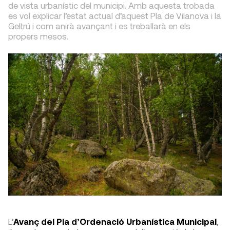
de vista urbanístic del municipi. Amb aquesta trobada
es vol explicar l’estat actual d’aquest Pla de Vilanova i la
Geltrú i com anirà avançant i es treballarà en els
propers mesos.
L’
Avanç del Pla d’Ordenació Urbanística Municipal
,