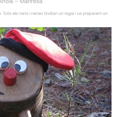
 Anoia – Manresa
 Tots els nens i nenes tindran un regal i us preparem un