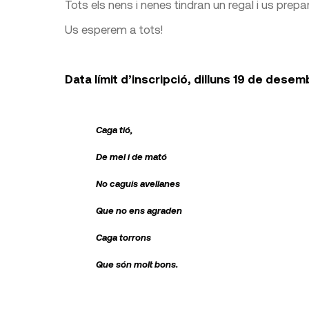
Tots els nens i nenes tindran un regal i us prepa
Us esperem a tots!
Data límit d’inscripció, dilluns 19 de dese
Caga tió,
De mel i de mató
No caguis avellanes
Que no ens agraden
Caga torrons
Que són molt bons.