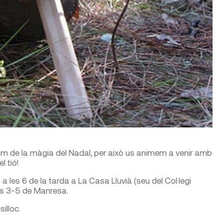
m de la màgia del Nadal, per això us animem a venir amb
l tió!
les 6 de la tarda a La Casa Lluvià (seu del Col·legi
ms 3-5 de Manresa.
illoc.