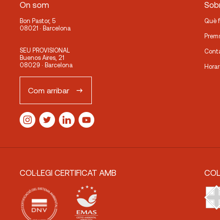
On som
Sobr
Bon Pastor, 5
Què 
08021 · Barcelona
Prem
SEU PROVISIONAL
Cont
Buenos Aires, 21
08029 · Barcelona
Horar
Com arribar
COL·LEGI CERTIFICAT AMB
COL