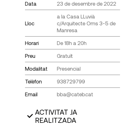
Data
23 de desembre de 2022
a la Casa LLuvià
Lloc
c/Arquitecte Oms 3-5 de
Manresa
Horari
De 18h a 20h
Preu
Gratuït
Modalitat
Presencial
Telèfon
938729799
Email
bba@cateb.cat
ACTIVITAT JA
REALITZADA