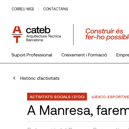
CORREU WEB
CONTACTA’NS
Suport Professional
Creixement i Formació
Empr
El Col·legi
Històric d'activitats
ACTIVITATS SOCIALS I D'OCI
LÚDICO-ESPORTIV
A Manresa, farem