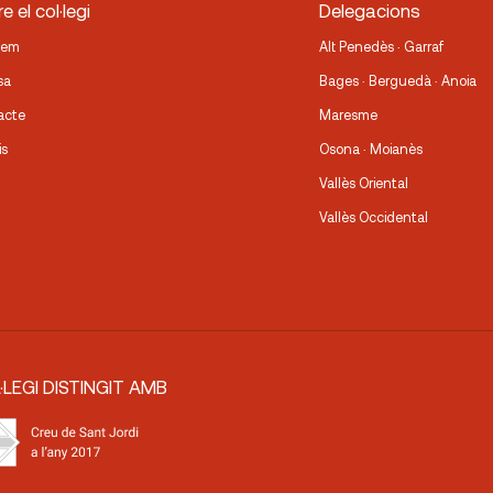
e el col·legi
Delegacions
fem
Alt Penedès · Garraf
sa
Bages · Berguedà · Anoia
acte
Maresme
is
Osona · Moianès
Vallès Oriental
Vallès Occidental
·LEGI DISTINGIT AMB