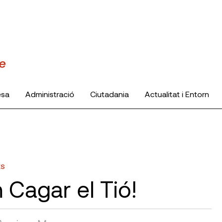
esa
Administració
Ciutadania
Actualitat i Entorn
ES
 Cagar el Tió!