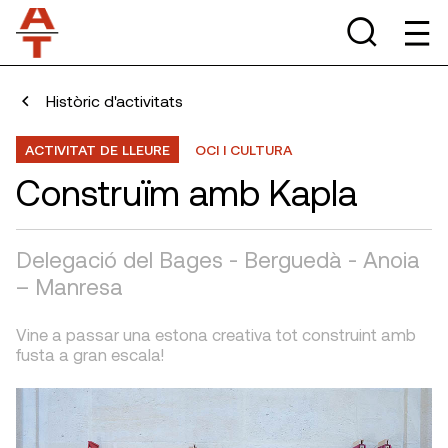
Històric d'activitats
ACTIVITAT DE LLEURE
OCI I CULTURA
Construïm amb Kapla
Delegació del Bages - Berguedà - Anoia
– Manresa
Vine a passar una estona creativa tot construint amb
fusta a gran escala!