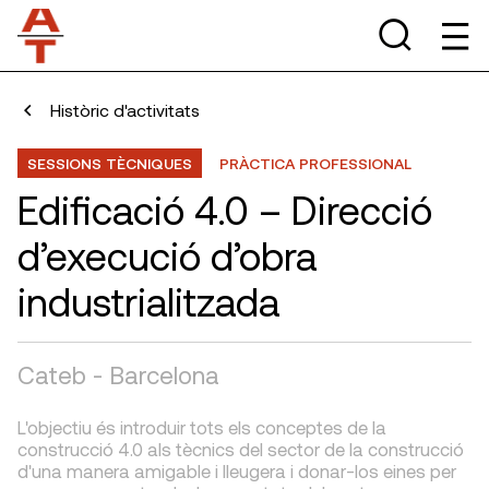
Històric d'activitats
SESSIONS TÈCNIQUES
PRÀCTICA PROFESSIONAL
Edificació 4.0 – Direcció
d’execució d’obra
industrialitzada
Cateb - Barcelona
L'objectiu és introduir tots els conceptes de la
construcció 4.0 als tècnics del sector de la construcció
d'una manera amigable i lleugera i donar-los eines per