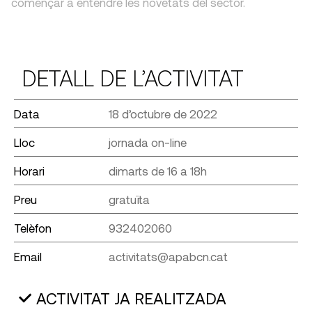
començar a entendre les novetats del sector.
DETALL DE L’ACTIVITAT
Data
18 d’octubre de 2022
Lloc
jornada on-line
Horari
dimarts de 16 a 18h
Preu
gratuïta
Telèfon
932402060
Email
activitats@apabcn.cat
ACTIVITAT JA REALITZADA