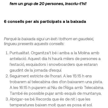
fem un grup de 20 persones, inscriu-t'hi!
6 consells per als participats a la baixada
Perquè la baixada sigui un èxit i tothom en gaudeixi,
tingueu presents aquests consells:
Puntualitat. Organitza't bé i arriba a la Molina amb
antelació. Aquest dia hi haurà milers de persones a
l'estació, esquiadors i snowboarders que estaran
gaudint de la jornada d'esquí.
Seguiment estricte de l'horari. A les 15:15 h ens
trobarem al telecabina des d'on baixarem una pista.
A les 16:15 h pujarem al Niu de l’Àliga amb Telecabina.
També és possible pujar amb esquís de muntanya.
Abrigar-se bé. Recorda que és de nit i que les
temperatures baixen molt quan es posa el sol.