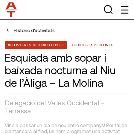
Històric d'activitats
ACTIVITATS SOCIALS I D'OCI
LÚDICO-ESPORTIVES
Esquiada amb sopar i
baixada nocturna al Niu
de l’Àliga – La Molina
Delegació del Vallès Occidental –
Terrassa
Vine a passar un dia de neu entre companys! Per tal de
plantar cara al fred, us hem programat una activitat