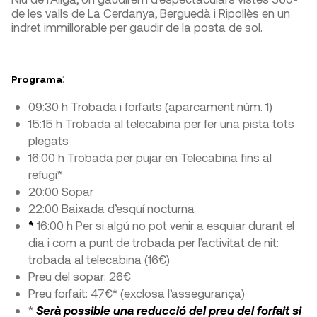
de les valls de La Cerdanya, Berguedà i Ripollès en un
indret immillorable per gaudir de la posta de sol.
:
Programa
09:30 h Trobada i forfaits (aparcament núm. 1)
15:15 h Trobada al telecabina per fer una pista tots
plegats
16:00 h Trobada per pujar en Telecabina fins al
refugi*
20:00 Sopar
22:00 Baixada d’esquí nocturna
*
16:00 h Per si algú no pot venir a esquiar durant el
dia i com a punt de trobada per l’activitat de nit:
trobada al telecabina (16€)
Preu del sopar: 26€
Preu forfait: 47€* (exclosa l’assegurança)
*
Serà possible una reducció del preu del forfait si