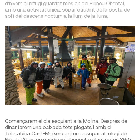
d’hivern al refugi guardat més alt del Pirineu Oriental,
amb una activitat única: sopar gaudint de la posta de
sol i del descens nocturn a la llum de la lluna.
Començarem el dia esquiant a la Molina. Després de
dinar farem una baixada tots plegats i amb el
Telecabina Cadí-Moixeró anirem a sopar al refugi del
Niu de l’Àliga, on gaudirem d'espectaculars vistes 360º