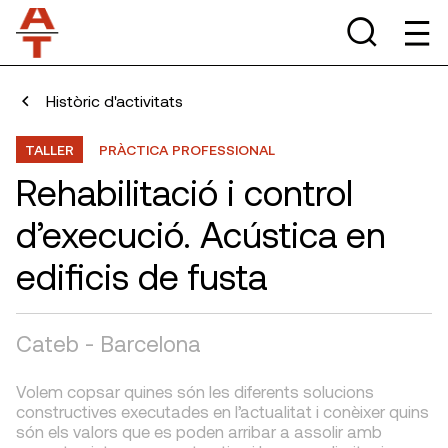
Històric d'activitats
TALLER
PRÀCTICA PROFESSIONAL
Rehabilitació i control
d’execució. Acústica en
edificis de fusta
Cateb - Barcelona
Volem copsar quines són les diferents solucions
constructives executades en l’actualitat i conèixer quins
són els valors que es poden arribar a assolir amb