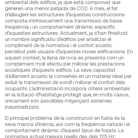
ambiental dels edificis, ja que està comprovat que
generen una menor petjada de CO2. A més, el fet
d’alleugerir les estructures d’aquestes construccions
comporta intrínsecament una transmissió de baixa
freqüència i un comportament dinàmic específic
d’aquestes estructures. Actualment, ja s’han finalitzat
un nombre significatiu d’edificis per analitzar el
compliment de la normativa i el confort acústic
percebut pels usuaris d’aquestes noves edificacions. En
aquest context, la llana de roca es presenta com un
complement molt efectiu per millorar les prestacions
acústiques d’aquests edificis. La seva capacitat
d'aïllament acústic la converteix en un material ideal per
reduir la transmissió de soroll i millorar el confort dels
ocupants. L’administració incorpora criteris ambientals
en la licitació d’habitatge protegit que, en molts casos,
únicament són assolibles mitjançant sistemes
industrialitzats.
El principal problema de la construcció en fusta és la
seva manca d’inèrcia, així com la freqüència natural i el
comportament dinàmic d’aquest tipus de forjats. La
normativa actual mesura nivells des dels 125 Hz,