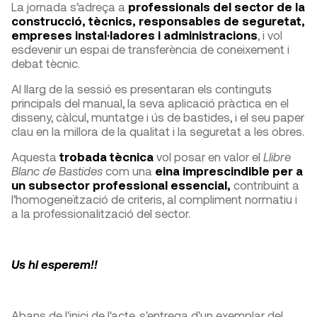
La jornada s’adreça a
professionals del sector de la
construcció, tècnics, responsables de seguretat,
empreses instal·ladores i administracions
, i vol
esdevenir un espai de transferència de coneixement i
debat tècnic.
Al llarg de la sessió es presentaran els continguts
principals del manual, la seva aplicació pràctica en el
disseny, càlcul, muntatge i ús de bastides, i el seu paper
clau en la millora de la qualitat i la seguretat a les obres.
Aquesta
trobada tècnica
vol posar en valor el
Llibre
Blanc de Bastides
com una
eina imprescindible per a
un subsector professional essencial,
contribuint a
l’homogeneïtzació de criteris, al compliment normatiu i
a la professionalització del sector.
Us hi esperem!!
Abans de l'inici de l'acte, s'entrega d'un exemplar del