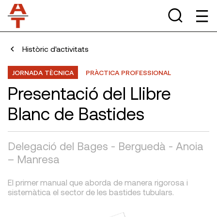
Històric d'activitats
JORNADA TÈCNICA
PRÀCTICA PROFESSIONAL
Presentació del Llibre
Blanc de Bastides
Delegació del Bages - Berguedà - Anoia
– Manresa
El primer manual que aborda de manera rigorosa i
sistemàtica el sector de les bastides tubulars.