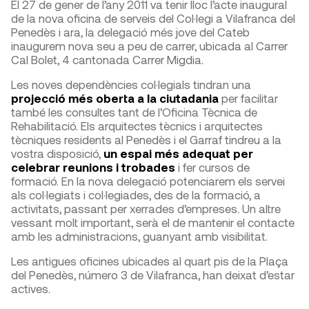
El 27 de gener de l’any 2011 va tenir lloc l’acte inaugural
de la nova oficina de serveis del Col·legi a Vilafranca del
Penedès i ara, la delegació més jove del Cateb
inaugurem nova seu a peu de carrer, ubicada al Carrer
Cal Bolet, 4 cantonada Carrer Migdia.
Les noves dependències col·legials tindran una
projecció més oberta a la ciutadania
per facilitar
també les consultes tant de l’Oficina Tècnica de
Rehabilitació. Els arquitectes tècnics i arquitectes
tècniques residents al Penedès i el Garraf tindreu a la
vostra disposició,
un espai més adequat per
celebrar reunions i trobades
i fer cursos de
formació. En la nova delegació potenciarem els servei
als col·legiats i col·legiades, des de la formació, a
activitats, passant per xerrades d’empreses. Un altre
vessant molt important, serà el de mantenir el contacte
amb les administracions, guanyant amb visibilitat.
Les antigues oficines ubicades al quart pis de la Plaça
del Penedès, número 3 de Vilafranca, han deixat d’estar
actives.