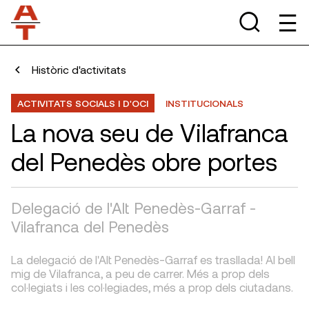
Històric d'activitats
ACTIVITATS SOCIALS I D'OCI
INSTITUCIONALS
La nova seu de Vilafranca
del Penedès obre portes
Delegació de l'Alt Penedès-Garraf -
Vilafranca del Penedès
La delegació de l'Alt Penedès-Garraf es trasllada! Al bell
mig de Vilafranca, a peu de carrer. Més a prop dels
col·legiats i les col·legiades, més a prop dels ciutadans.