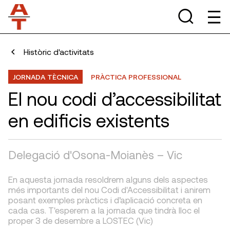
Històric d'activitats
JORNADA TÈCNICA
PRÀCTICA PROFESSIONAL
El nou codi d’accessibilitat
en edificis existents
Delegació d'Osona-Moianès – Vic
En aquesta jornada resoldrem alguns dels aspectes
més importants del nou Codi d'Accessibilitat i anirem
posant exemples pràctics i d’aplicació concreta en
cada cas. T'esperem a la jornada que tindrà lloc el
proper 3 de desembre a LOSTEC (Vic)