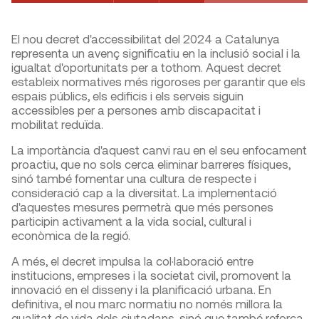
El nou decret d'accessibilitat del 2024 a Catalunya
representa un avenç significatiu en la inclusió social i la
igualtat d'oportunitats per a tothom. Aquest decret
estableix normatives més rigoroses per garantir que els
espais públics, els edificis i els serveis siguin
accessibles per a persones amb discapacitat i
mobilitat reduïda.
La importància d'aquest canvi rau en el seu enfocament
proactiu, que no sols cerca eliminar barreres físiques,
sinó també fomentar una cultura de respecte i
consideració cap a la diversitat. La implementació
d'aquestes mesures permetrà que més persones
participin activament a la vida social, cultural i
econòmica de la regió.
A més, el decret impulsa la col·laboració entre
institucions, empreses i la societat civil, promovent la
innovació en el disseny i la planificació urbana. En
definitiva, el nou marc normatiu no només millora la
qualitat de vida dels ciutadans, sinó que també reforça