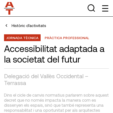
Històric d'activitats
JORNADA TÈCNICA
PRÀCTICA PROFESSIONAL
Accessibilitat adaptada a
la societat del futur
Delegació del Vallès Occidental –
Terrassa
Dins el cicle de canvis normatius parlarem sobre aquest
decret que no només impacta la manera com es
dissenyen els espais, sinó que també representa una
responsabilitat i una oportunitat per als arquitectes