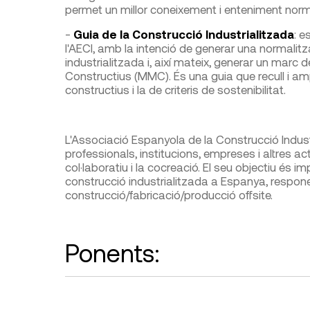
permet un millor coneixement i enteniment norm
-
Guia de la Construcció Industrialitzada
: 
l'AECI, amb la intenció de generar una normalit
industrialitzada i, així mateix, generar un marc
Constructius (MMC). És una guia que recull i a
constructius i la de criteris de sostenibilitat.
L'Associació Espanyola de la Construcció Indust
professionals, institucions, empreses i altres ac
col·laboratiu i la cocreació. El seu objectiu és
construcció industrialitzada a Espanya, responen
construcció/fabricació/producció offsite.
Ponents: