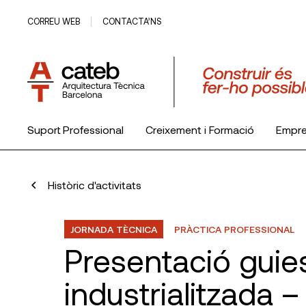
CORREU WEB
CONTACTA’NS
Suport Professional
Creixement i Formació
Empr
El Col·legi
Històric d'activitats
JORNADA TÈCNICA
PRÀCTICA PROFESSIONAL
Presentació guie
industrialitzada –