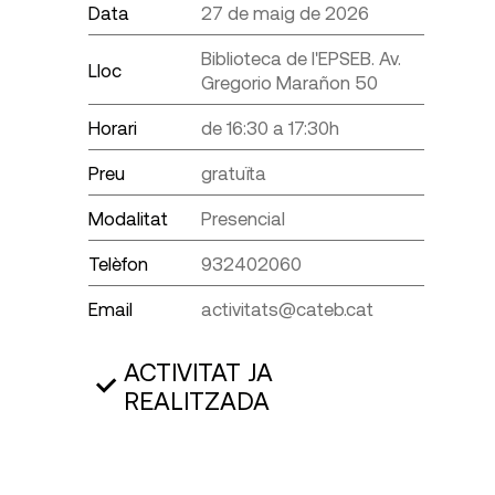
Data
27 de maig de 2026
Biblioteca de l'EPSEB. Av.
Lloc
Gregorio Marañon 50
Horari
de 16:30 a 17:30h
Preu
gratuïta
Modalitat
Presencial
Telèfon
932402060
Email
activitats@cateb.cat
ACTIVITAT JA
REALITZADA