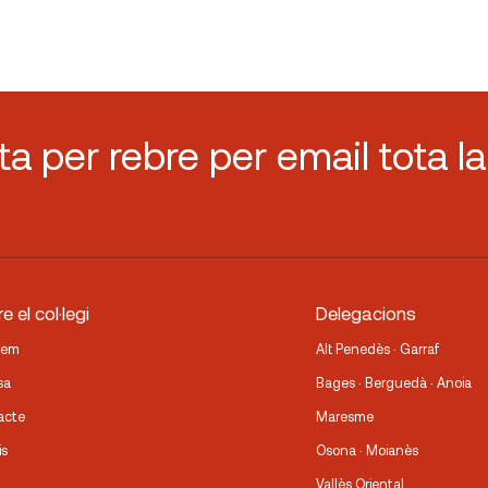
sta per rebre per email tota la
e el col·legi
Delegacions
fem
Alt Penedès · Garraf
sa
Bages · Berguedà · Anoia
acte
Maresme
is
Osona · Moianès
Vallès Oriental