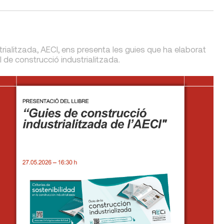
rialitzada, AECI, ens presenta les guies que ha elaborat
de construcció industrialitzada.