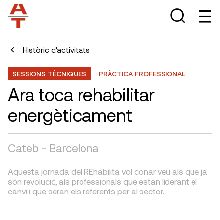
Històric d'activitats
SESSIONS TÈCNIQUES
PRÀCTICA PROFESSIONAL
Ara toca rehabilitar
energèticament
Cateb - Barcelona
Aquesta jornada del REhabilita vol donar veu als que ja
són revolució, als professionals que estan liderant el
canvi i que seran els referents per al sector.