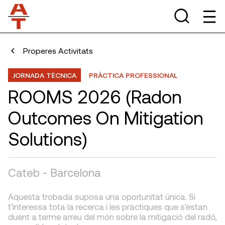
Properes Activitats
JORNADA TÈCNICA
PRÀCTICA PROFESSIONAL
ROOMS 2026 (Radon
Outcomes On Mitigation
Solutions)
Cateb - Barcelona
Aquesta trobada suposa una oportunitat única. Si
t'interessa tota la recerca i les pràctiques que s'estan
duent a terme arreu del món sobre la mitigació del radó,