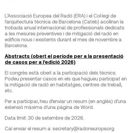
L'Associació Europea del Radó (ERA) i el Col·legi de
l'arquitectura tècnica de Barcelona (Cateb) acolliran la
trobada anual internacional de professionals dedicats
a les mesures preventives i de mitigació del radó en
edificis nous i existents durant el mes de novembre a
Barcelona.
Abstracts (obert el període per a la presentació
de casos per a l'edició 2026)
:
El congrès està obert a la participació dels tècnics.
Podeu presentar casos en els que hagueu participat en
la mitigació de radó en habitatges, centres de treball,
etc.
Per a participar, heu d’enviar un resum (en anglès) d’una
extensió màxima d'una pàgina de Word.
Data límit: 30 de setembre de 2026.
Cal enviar el resum a: secretary@radoneurope.org