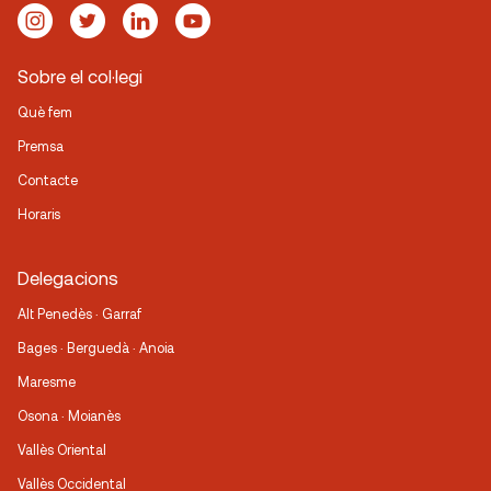
Sobre el col·legi
Què fem
Premsa
Contacte
Horaris
Delegacions
Alt Penedès · Garraf
Bages · Berguedà · Anoia
Maresme
Osona · Moianès
Vallès Oriental
Vallès Occidental