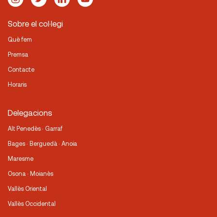
Sobre el col·legi
Què fem
Premsa
Contacte
Horaris
Delegacions
Alt Penedès · Garraf
Bages · Berguedà · Anoia
Maresme
Osona · Moianès
Vallès Oriental
Vallès Occidental