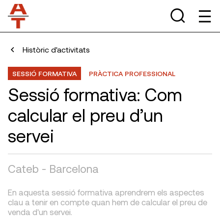
Històric d'activitats
SESSIÓ FORMATIVA
PRÀCTICA PROFESSIONAL
Sessió formativa: Com
calcular el preu d’un
servei
Cateb - Barcelona
En aquesta sessió formativa aprendrem els aspectes
clau a tenir en compte quan hem de calcular el preu de
venda d'un servei.