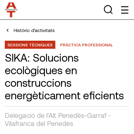
Històric d'activitats
SESSIONS TÈCNIQUES
PRÀCTICA PROFESSIONAL
SIKA: Solucions
ecològiques en
construccions
energèticament eficients
Delegació de l'Alt Penedès-Garraf -
Vilafranca del Penedès