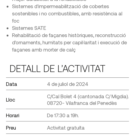
Sistemes d'impermeabilització de cobertes
sostenibles i no combustibles, amb resistència al
foc
Sistemes SATE
Rehabilitació de façanes històriques, reconstrucció
d'ornaments, humitats per capil·laritat i execució de
façanes amb morter de calç
DETALL DE L’ACTIVITAT
Data
4 de juliol de 2024
C/Cal Bolet 4 (cantonada C/ Migdia).
Lloc
08720- Vilafranca del Penedès
Horari
De 17:30 a 19h.
Preu
Activitat gratuíta