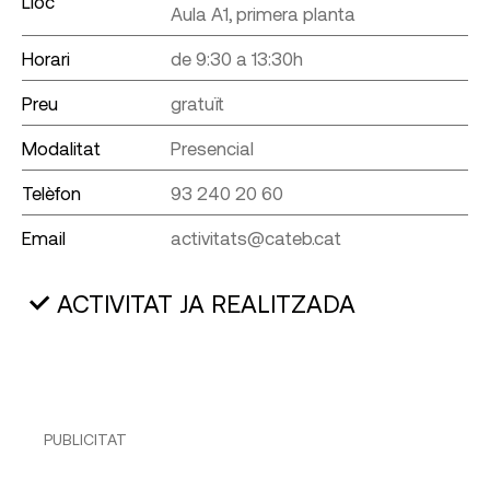
Lloc
Aula A1, primera planta
Horari
de 9:30 a 13:30h
Preu
gratuït
Modalitat
Presencial
Telèfon
93 240 20 60
Email
activitats@cateb.cat
ACTIVITAT JA REALITZADA
PUBLICITAT