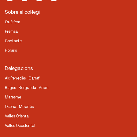
Sobre el col·legi
Què fem
Premsa
Contacte
Horaris
Delegacions
Alt Penedès · Garraf
Bages · Berguedà · Anoia
Maresme
Osona · Moianès
Vallès Oriental
Vallès Occidental