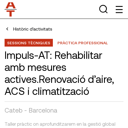
Històric d'activitats
SESSIONS TÈCNIQUES
PRÀCTICA PROFESSIONAL
Impuls-AT: Rehabilitar
amb mesures
actives.Renovació d’aire,
ACS i climatització
Cateb - Barcelona
Taller pràctic on aprofunditzarem en la gestió global