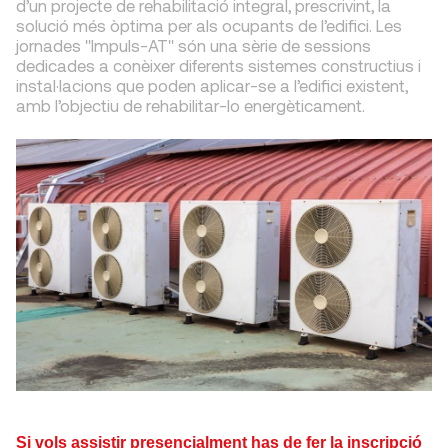
d’un projecte de rehabilitació integral, prescrivint, la
solució més òptima per als ocupants de l’edifici. Les
jornades "Impuls-AT" són una sèrie de sessions
dedicades a conèixer diferents sistemes constructius i
instal·lacions que poden aplicar-se a l’edifici existent,
amb l’objectiu de rehabilitar-lo energèticament.
Si vols assistir presencialment has de fer la inscripció