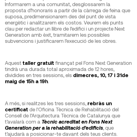
Informarem a una comunitat, desglossarem la
proposta d’honoraris a partir de la càrrega de feina que
suposa, predimensionarem des del punt de vista
energètic i analitzarem els costos. Veurem els punts
clau per redactar un llibre de l’edifici i un projecte Next
Generation amb èxit, tramitarem les possibles
subvencions i justificarem l’execució de les obres.
Aquest
taller gratuït
finançat pel Fons Next Generation
tindrà una durada total aproximada de 12 hores,
dividides en tres sessions, els
dimecres, 10, 17 i 31de
maig de 15h a 19h
.
A més, si realitzes les tres sessions,
rebràs un
certificat
de l'Oficina Tècnica de Rehabilitació del
Consell de l’Arquitectura Tècnica de Catalunya que
t’avalarà com a
Tècnic acreditat en Fons Next
Generation per a la rehabilitació d’edificis
, que
t’ajudarà a posicionar-te davant dels teus clients.