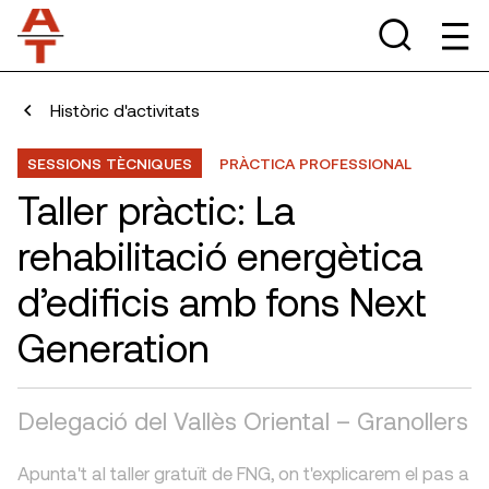
Històric d'activitats
SESSIONS TÈCNIQUES
PRÀCTICA PROFESSIONAL
Taller pràctic: La
rehabilitació energètica
d’edificis amb fons Next
Generation
Delegació del Vallès Oriental – Granollers
Apunta't al taller gratuït de FNG, on t'explicarem el pas a