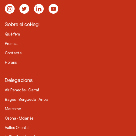
Sobre el col·legi
Què fem
Premsa
Contacte
Horaris
Delegacions
Alt Penedès · Garraf
Bages · Berguedà · Anoia
Maresme
Osona · Moianès
Vallès Oriental