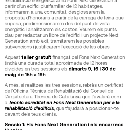
rehabilitació energètica amb Fons Next Generation a
partir d’un edifici plurifamiliar de 12 habitatges.
Informarem a una comunitat, desglossarem la
proposta d’honoraris a partir de la càrrega de feina que
suposa, predimensionarem des del punt de vista
energètic i analitzarem els costos. Veurem els punts
clau per redactar un llibre de l’edifici i un projecte Next
Generation amb èxit, tramitarem les possibles
subvencions i justificarem l’execució de les obres.
Aquest
taller gratuït
finançat pel Fons Next Generation
tindrà una durada total aproximada de 12 hores
dividides en tres sessions els
dimarts 9, 16 i 30 de
maig de 15h a 19h
.
A més, si realitzes les tres sessions, rebràs un certificat
de l'Oficina Tècnica de Rehabilitació del Consell de
l’Arquitectura Tècnica de Catalunya que t’avalarà com
a
Tècnic acreditat en Fons Next Generation per a la
rehabilitació d’edificis
, que t’ajudarà a posicionar-te
davant dels teus clients.
Sessió 1: Els Fons Next Generation i els encàrrecs