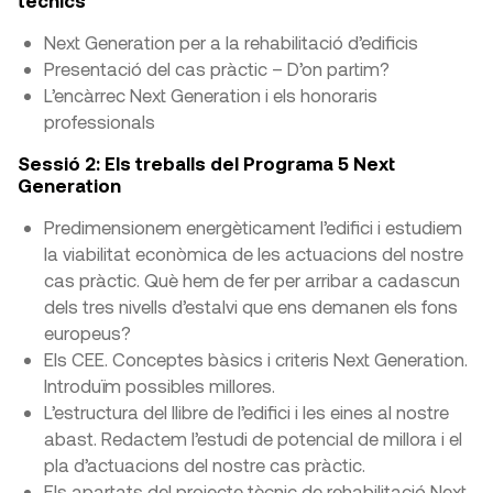
tècnics
Next Generation per a la rehabilitació d’edificis
Presentació del cas pràctic – D’on partim?
L’encàrrec Next Generation i els honoraris
professionals
Sessió 2: Els treballs del Programa 5 Next
Generation
Predimensionem energèticament l’edifici i estudiem
la viabilitat econòmica de les actuacions del nostre
cas pràctic. Què hem de fer per arribar a cadascun
dels tres nivells d’estalvi que ens demanen els fons
europeus?
Els CEE. Conceptes bàsics i criteris Next Generation.
Introduïm possibles millores.
L’estructura del llibre de l’edifici i les eines al nostre
abast. Redactem l’estudi de potencial de millora i el
pla d’actuacions del nostre cas pràctic.
Els apartats del projecte tècnic de rehabilitació Next