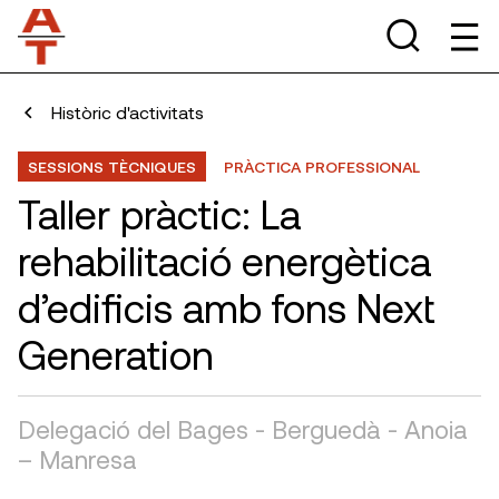
Històric d'activitats
SESSIONS TÈCNIQUES
PRÀCTICA PROFESSIONAL
Taller pràctic: La
rehabilitació energètica
d’edificis amb fons Next
Generation
Delegació del Bages - Berguedà - Anoia
– Manresa