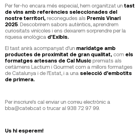
Per fer-ho encara més especial, hem organitzat un
tast
de vins amb referències seleccionades del
nostre territori,
reconegudes als
Premis Vinari
2025
. Descobrirem sabors autèntics, aprendrem
curiositats vinícoles i ens deixarem sorprendre per la
riquesa enològica
d’Exibis.
El tast anirà acompanyat d’un
maridatge amb
productes de proximitat de gran qualitat,
com
els
formatges artesans de Cal Music
premiats als
certàmens Lactium i Gourmet com a millors formatges
de Catalunya i de l’Estat, i a una
selecció d’embotits
de primera.
Per inscriure’s cal enviar un correu electrònic a
bba@cateb.cat o trucar al 938 72 97 99.
Us hi esperem!