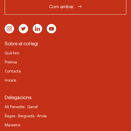
Com arribar
Sobre el col·legi
Què fem
Premsa
Contacte
Horaris
Delegacions
Alt Penedès · Garraf
Bages · Berguedà · Anoia
Maresme