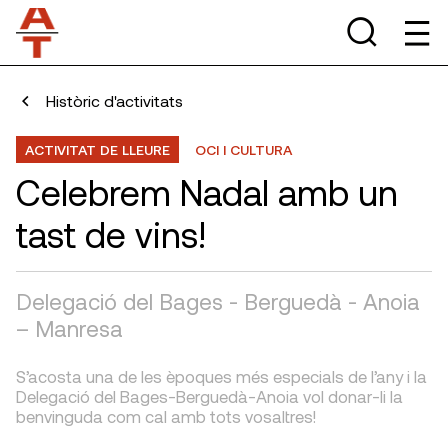
Històric d'activitats
ACTIVITAT DE LLEURE
OCI I CULTURA
Celebrem Nadal amb un
tast de vins!
Delegació del Bages - Berguedà - Anoia
– Manresa
S’acosta una de les èpoques més especials de l’any i la
Delegació del Bages-Berguedà-Anoia vol donar-li la
benvinguda com cal amb tots vosaltres!