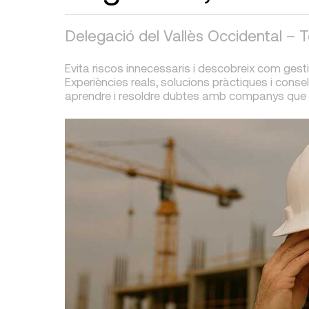
Delegació del Vallès Occidental – 
Evita riscos innecessaris i descobreix com gest
Experiències reals, solucions pràctiques i consel
aprendre i resoldre dubtes amb companys que en