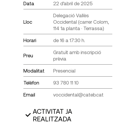
Data
22 d’abril de 2025
Delegació Vallès
Lloc
Occidental (carrer Colom,
114 1a planta · Terrassa)
Horari
de 16 a 17:30 h.
Gratuït amb inscripció
Preu
prèvia
Modalitat
Presencial
Telèfon
93 780 11 10
Email
voccidental@cateb.cat
ACTIVITAT JA
REALITZADA