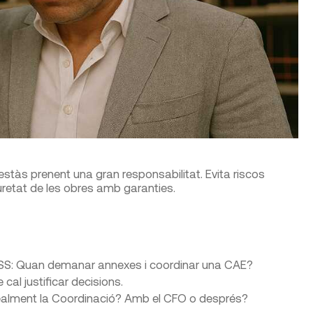
stàs prenent una gran responsabilitat. Evita riscos
uretat de les obres amb garanties.
 PSS: Quan demanar annexes i coordinar una CAE?
e cal justificar decisions.
realment la Coordinació? Amb el CFO o després?