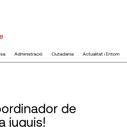
esa
Administració
Ciutadania
Actualitat i Entorn
oordinador de
a juguis!