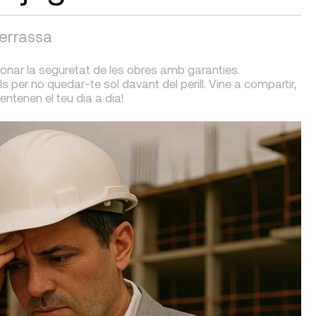
Terrassa
ionar la seguretat de les obres amb garanties.
ls per no quedar-te sol davant del perill. Vine a compartir,
tenen el teu dia a dia!