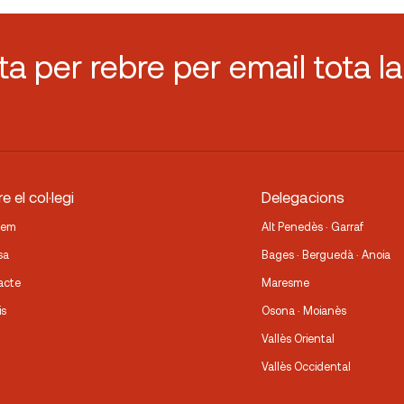
sta per rebre per email tota la
e el col·legi
Delegacions
fem
Alt Penedès · Garraf
sa
Bages · Berguedà · Anoia
acte
Maresme
is
Osona · Moianès
Vallès Oriental
Vallès Occidental