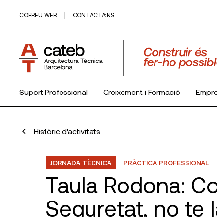
CORREU WEB
CONTACTA’NS
Suport Professional
Creixement i Formació
Empr
El Col·legi
Històric d'activitats
JORNADA TÈCNICA
PRÀCTICA PROFESSIONAL
Taula Rodona: C
Seguretat, no te l