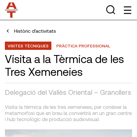
Històric d'activitats
VISITES TÈCNIQUES
PRÀCTICA PROFESSIONAL
Visita a la Tèrmica de les
Tres Xemeneies
Delegació del Vallès Oriental – Granollers
Visita la tèrmica de les tres xemeneies, per conèixer la
metamorfosi que en breu la convertirà en un gran centre
i hub tecnològic de producció audiovisual.