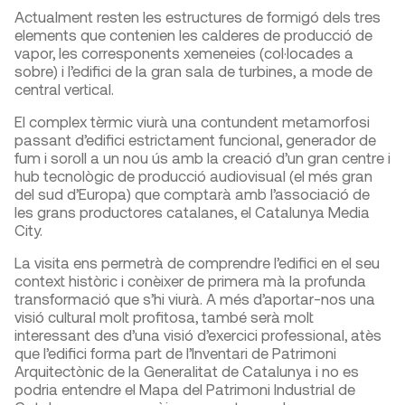
Actualment resten les estructures de formigó dels tres
elements que contenien les calderes de producció de
vapor, les corresponents xemeneies (col·locades a
sobre) i l’edifici de la gran sala de turbines, a mode de
central vertical.
El complex tèrmic viurà una contundent metamorfosi
passant d’edifici estrictament funcional, generador de
fum i soroll a un nou ús amb la creació d’un gran centre i
hub tecnològic de producció audiovisual (el més gran
del sud d’Europa) que comptarà amb l’associació de
les grans productores catalanes, el Catalunya Media
City.
La visita ens permetrà de comprendre l’edifici en el seu
context històric i conèixer de primera mà la profunda
transformació que s’hi viurà. A més d’aportar-nos una
visió cultural molt profitosa, també serà molt
interessant des d’una visió d’exercici professional, atès
que l’edifici forma part de l’Inventari de Patrimoni
Arquitectònic de la Generalitat de Catalunya i no es
podria entendre el Mapa del Patrimoni Industrial de