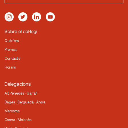
Sobre el col·legi
Què fem
Premsa
Contacte
Horaris
Delegacions
Alt Penedès · Garraf
Bages · Berguedà · Anoia
Maresme
Osona · Moianès