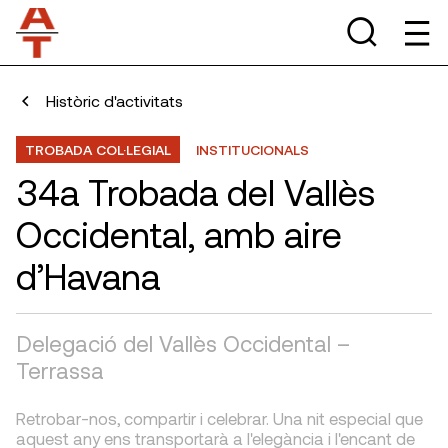
Històric d'activitats
TROBADA COL·LEGIAL
INSTITUCIONALS
34a Trobada del Vallès
Occidental, amb aire
d’Havana
Delegació del Vallès Occidental –
Terrassa
Retrobar-nos, compartir i celebrar. Una nit especial que
aquest any ens transportarà a l'elegància i l'encant de