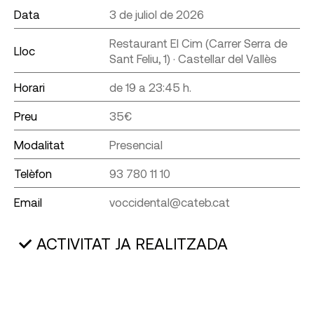
Data
3 de juliol de 2026
Restaurant El Cim (Carrer Serra de
Lloc
Sant Feliu, 1) · Castellar del Vallès
Horari
de 19 a 23:45 h.
Preu
35€
Modalitat
Presencial
Telèfon
93 780 11 10
Email
voccidental@cateb.cat
ACTIVITAT JA REALITZADA