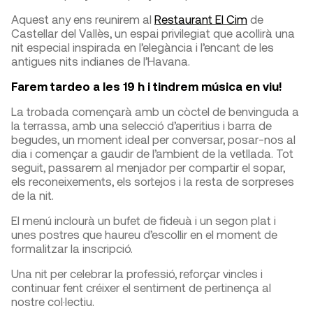
Aquest any ens reunirem al
Restaurant El Cim
de
Castellar del Vallès, un espai privilegiat que acollirà una
nit especial inspirada en l’elegància i l’encant de les
antigues nits indianes de l’Havana.
Farem tardeo a les 19 h i tindrem música en viu!
La trobada començarà amb un còctel de benvinguda a
la terrassa, amb una selecció d’aperitius i barra de
begudes, un moment ideal per conversar, posar-nos al
dia i començar a gaudir de l’ambient de la vetllada. Tot
seguit, passarem al menjador per compartir el sopar,
els reconeixements, els sortejos i la resta de sorpreses
de la nit.
El menú inclourà un bufet de fideuà i un segon plat i
unes postres que haureu d’escollir en el moment de
formalitzar la inscripció.
Una nit per celebrar la professió, reforçar vincles i
continuar fent créixer el sentiment de pertinença al
nostre col·lectiu.