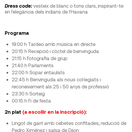
Dress code:
vesteix de blanc o tons clars, inspirant-te
en l'elegància dels indians de l'Havana
Programa
19:00 h Tardeo amb música en directe
20:15 h Recepció i còctel de benvinguda
21:15 h Fotografia de grup
21:40 h Parlaments
22:00 h Sopar entaulats
22:45 h Benvinguda als nous col·legiats i
reconeixement als 25 i 50 anys de professió
23:30 h Sorteig
00:15 h Fi de festa
2n plat
(a escollir en la inscripció):
Lingot de garrí amb cebetes confitades, reducció de
Pedro Ximénez i salsa de Dijon