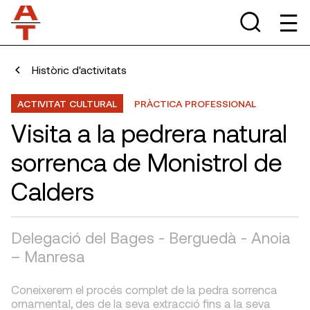
Històric d'activitats
ACTIVITAT CULTURAL
PRÀCTICA PROFESSIONAL
Visita a la pedrera natural
sorrenca de Monistrol de
Calders
Delegació del Bages - Berguedà - Anoia
– Manresa
Coneixerem el procés complet de la pedra sorrenca
ornamental, des de la seva extracció fins a la seva