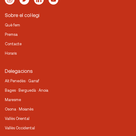
Sobre el col·legi
Què fem
Premsa
Contacte
Horaris
Delegacions
Alt Penedès · Garraf
Bages · Berguedà · Anoia
Maresme
Osona · Moianès
Vallès Oriental
Vallès Occidental