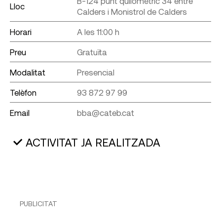
B-124 punt quilomètric 34 entre
Lloc
Calders i Monistrol de Calders
Horari
A les 11:00 h
Preu
Gratuïta
Modalitat
Presencial
Telèfon
93 872 97 99
Email
bba@cateb.cat
ACTIVITAT JA REALITZADA
PUBLICITAT