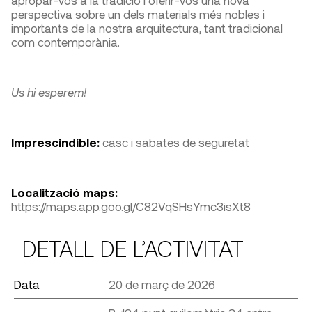
apropar-vos a la tradició i oferir-vos una nova
perspectiva sobre un dels materials més nobles i
importants de la nostra arquitectura, tant tradicional
com contemporània.
Us hi esperem!
Imprescindible:
casc i sabates de seguretat
Localització maps:
https://maps.app.goo.gl/C82VqSHsYmc3isXt8
DETALL DE L’ACTIVITAT
Data
20 de març de 2026