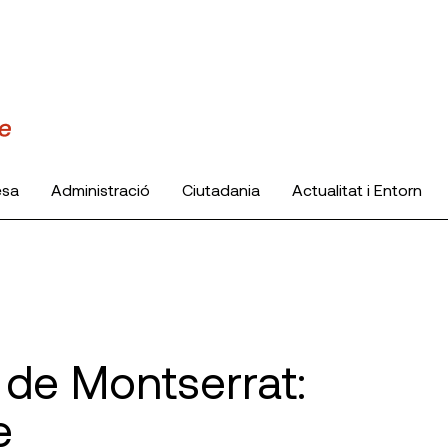
esa
Administració
Ciutadania
Actualitat i Entorn
s de Montserrat:
e