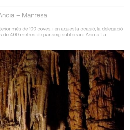
 Anoia – Manresa
rior més de 100 coves, i en aquesta ocasió, la delegació
és de 400 metres de passeig subterrani. Anima't a