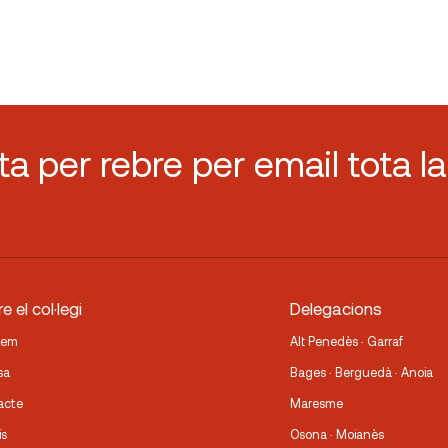
sta per rebre per email tota la
e el col·legi
Delegacions
fem
Alt Penedès · Garraf
sa
Bages · Berguedà · Anoia
acte
Maresme
is
Osona · Moianès