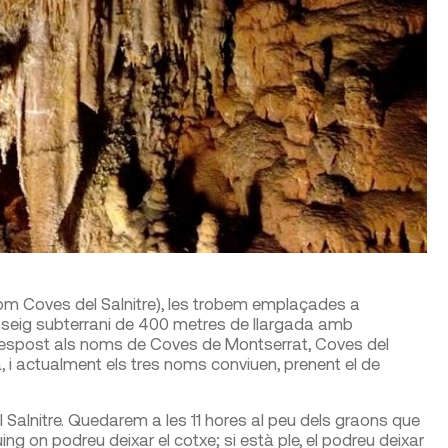
 Coves del Salnitre), les trobem emplaçades a
sseig subterrani de 400 metres de llargada amb
respost als noms de Coves de Montserrat, Coves del
ia, i actualment els tres noms conviuen, prenent el de
 Salnitre. Quedarem a les 11 hores al peu dels graons que
ng on podreu deixar el cotxe; si està ple, el podreu deixar