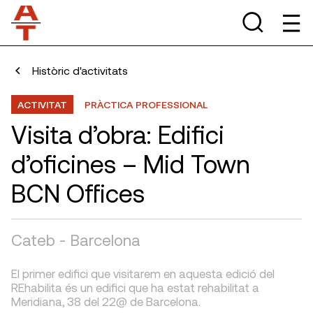
Històric d'activitats
ACTIVITAT
PRÀCTICA PROFESSIONAL
Visita d’obra: Edifici
d’oficines – Mid Town
BCN Offices
Cateb - Barcelona
El primer edifici que visitarem en aquesta edició del
REhabilita és un edifici que ha estat rehabilitat a
Meridiana, 38 del 22@ de Barcelona.