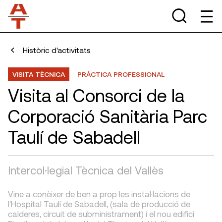
Històric d'activitats
VISITA TÈCNICA
PRÀCTICA PROFESSIONAL
Visita al Consorci de la
Corporació Sanitària Parc
Taulí de Sabadell
Intercol·legial Tècnica del Vallès
Vine a conèixer de ben a prop les instal·lacions de
l'Hospital Taulí de Sabadell, (sala de producció de
calderes, circuit de subministrament) i el nou edifici