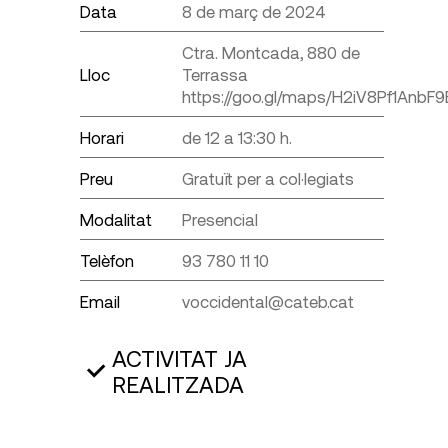
Data
8 de març de 2024
Ctra. Montcada, 880 de
Lloc
Terrassa
https://goo.gl/maps/H2iV8Pf1AnbF
Horari
de 12 a 13:30 h.
Preu
Gratuït per a col·legiats
Modalitat
Presencial
Telèfon
93 780 11 10
Email
voccidental@cateb.cat
ACTIVITAT JA
REALITZADA