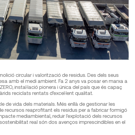
ició circular i valorització de residus. Des dels seus
mesa amb el medi ambient. Fa 2 anys va posar en marxa a
ZERO, instal·lació pionera i única del país que és capaç
ids reciclats rentats d’excel·lent qualitat.
cicle de vida dels materials. Més enllà de gestionar les
e recursos reaprofitant els residus per a fabricar formigó
pacte mediambiental, reduir l'explotació dels recursos
 sostenibilitat real són dos avenços imprescindibles en el