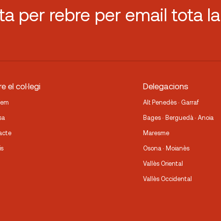
sta per rebre per email tota la
e el col·legi
Delegacions
fem
Alt Penedès · Garraf
sa
Bages · Berguedà · Anoia
acte
Maresme
is
Osona · Moianès
Vallès Oriental
Vallès Occidental