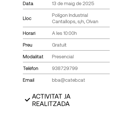
Data
13 de maig de 2025
Polígon Industrial
Lloc
Cantallops, s/n, Olvan
Horari
A les 10:00h
Preu
Gratuït
Modalitat
Presencial
Telèfon
938729799
Email
bba@cateb.cat
ACTIVITAT JA
REALITZADA