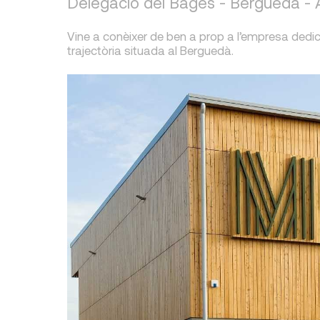
Delegació del Bages - Berguedà -
Vine a conèixer de ben a prop a l’empresa dedi
trajectòria situada al Berguedà.