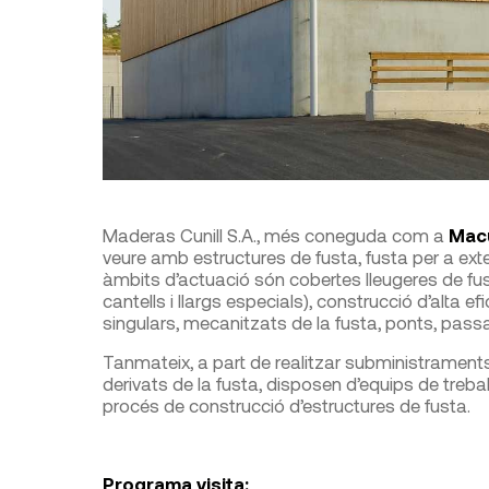
Maderas Cunill S.A., més coneguda com a
Mac
veure amb estructures de fusta, fusta per a exter
àmbits d’actuació són cobertes lleugeres de fu
cantells i llargs especials), construcció d’alta 
singulars, mecanitzats de la fusta, ponts, passare
Tanmateix, a part de realitzar subministraments
derivats de la fusta, disposen d’equips de treball
procés de construcció d’estructures de fusta.
Programa visita: