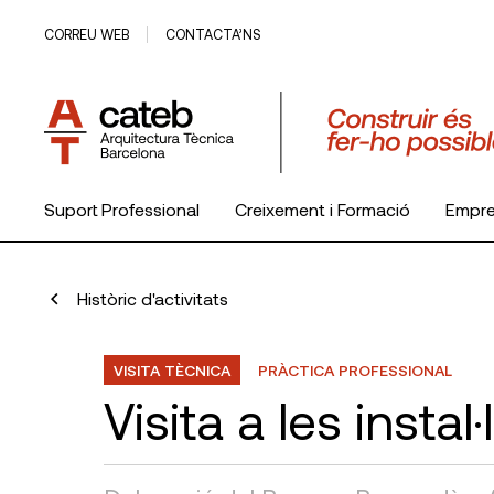
CORREU WEB
CONTACTA’NS
Suport Professional
Creixement i Formació
Empr
El Col·legi
Històric d'activitats
VISITA TÈCNICA
PRÀCTICA PROFESSIONAL
Visita a les insta