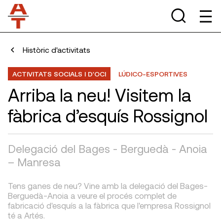
Històric d'activitats
ACTIVITATS SOCIALS I D'OCI
LÚDICO-ESPORTIVES
Arriba la neu! Visitem la
fàbrica d’esquís Rossignol
Delegació del Bages - Berguedà - Anoia
– Manresa
Tens ganes de neu? Vine amb la delegació del Bages-
Berguedà-Anoia a veure el procés complet de
fabricació d'esquís a la fàbrica que l'empresa Rossignol
té a Artés.