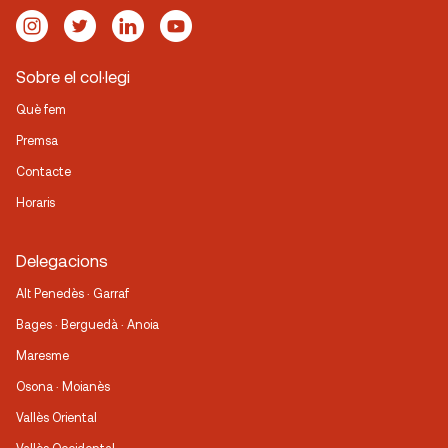
Sobre el col·legi
Què fem
Premsa
Contacte
Horaris
Delegacions
Alt Penedès · Garraf
Bages · Berguedà · Anoia
Maresme
Osona · Moianès
Vallès Oriental