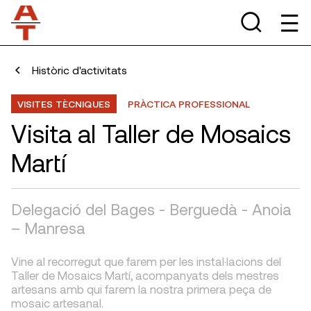
Històric d'activitats
VISITES TÈCNIQUES
PRÀCTICA PROFESSIONAL
Visita al Taller de Mosaics
Martí
Delegació del Bages - Berguedà - Anoia
– Manresa
Vine al recorregut que farem per les instal·lacions del
Taller de Mosaics Martí, acompanyats dels mestres
artesans amb qui farem la nostra primera peça de
mosaic artesanal.