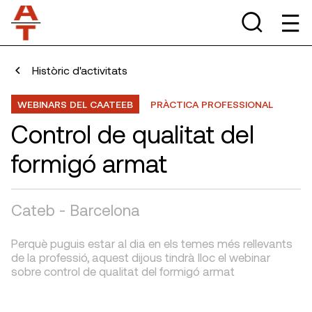
Històric d'activitats
WEBINARS DEL CAATEEB
PRÀCTICA PROFESSIONAL
Control de qualitat del
formigó armat
Cateb - Barcelona
Perquè puguis estar al dia en els temes més rellevants
de la professió, aquest dijous tindrà lloc el webinar
sobre control de qualitat del formigó armat