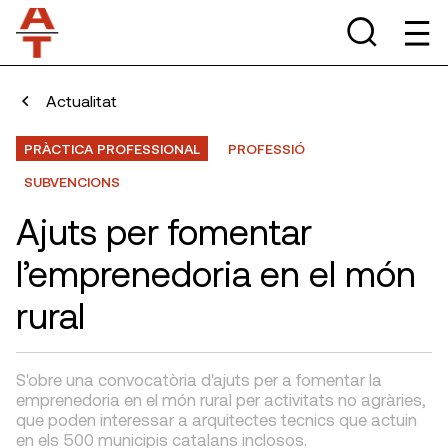
Actualitat
PRÀCTICA PROFESSIONAL
PROFESSIÓ
SUBVENCIONS
Ajuts per fomentar
l’emprenedoria en el món
rural
S'obre una convocatòria d'ajuts per a fomentar la
emprenedoria en el món rural per activitats no agràries,
que poden interessar a arquitectes tecnics que actuin
en els 500 municipis catalans inclosos.