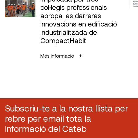
col·legis professionals
apropa les darreres
innovacions en edificació
industrialitzada de
CompactHabit
Més informació
Subscriu-te a la nostra llista per
rebre per email tota la
informació del Cateb