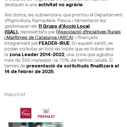
dediquen a una
activitat no agrària
.
Així doncs, les subvencions que promou el Departament
d’Agricultura, Ramaderia. Pesca i Alimentació les
gestionaran els
11 Grups d’Acció Local
(GAL)
,
representats per
l’Associació d’Iniciatives Rurals
i Marítimes de Catalunya (ARCA)
i finançats
íntegrament pel
FEADER-IRUE
. En aquest sentit, es
poden sol·licitar en tots els nuclis que es troben dins
la
zona Leader 2014-2022
, una zona que aglutina
més de 500 municipis i la 70% del territori català. El
termini de
presentació de sol·licituds finalitzarà el
14 de febrer de 2025
..
PUBLICITAT