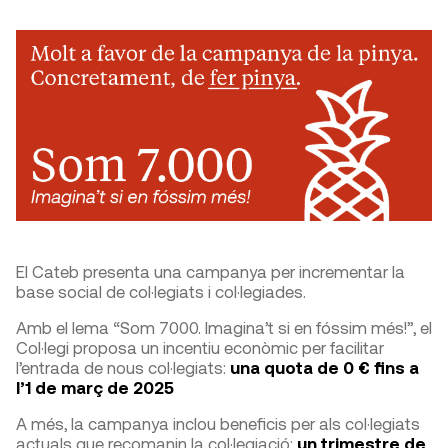
El Cateb presenta una campanya per incrementar la
base social de col·legiats i col·legiades.
Amb el lema “Som 7000. Imagina’t si en fóssim més!”, el
Col·legi proposa un incentiu econòmic per facilitar
l’entrada de nous col·legiats:
una quota de 0 € fins a
l’1 de març de 2025
A més, la campanya inclou beneficis per als col·legiats
actuals que recomanin la col·legiació:
un trimestre de