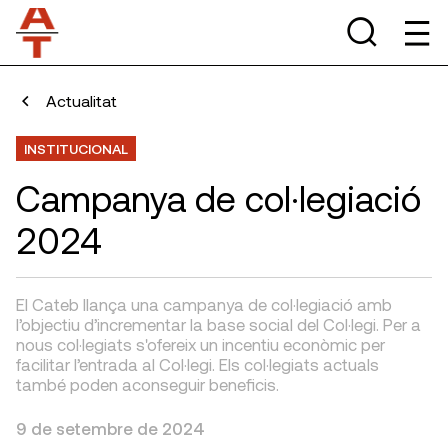
Actualitat
INSTITUCIONAL
Campanya de col·legiació
2024
El Cateb llança una campanya de col·legiació amb
l’objectiu d’incrementar la base social del Col·legi. Per a
nous col·legiats s'ofereix un incentiu econòmic per
facilitar l’entrada al Col·legi. Els col·legiats actuals
també poden aconseguir beneficis.
9 de setembre de 2024