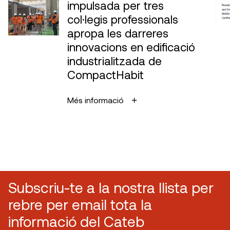
impulsada per tres
col·legis professionals
apropa les darreres
innovacions en edificació
industrialitzada de
CompactHabit
Més informació
Subscriu-te a la nostra llista per
rebre per email tota la
informació del Cateb