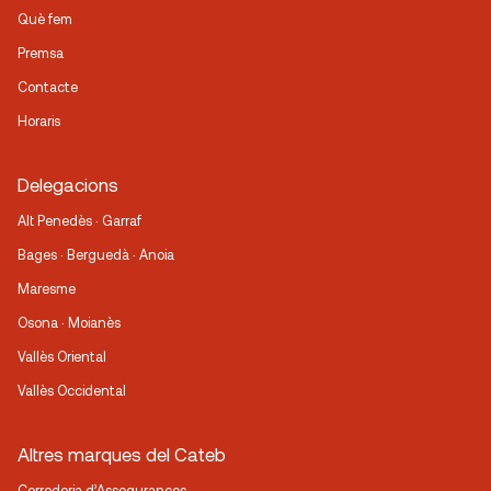
Què fem
Premsa
Contacte
Horaris
Delegacions
Alt Penedès · Garraf
Bages · Berguedà · Anoia
Maresme
Osona · Moianès
Vallès Oriental
Vallès Occidental
Altres marques del Cateb
Corredoria d’Assegurances