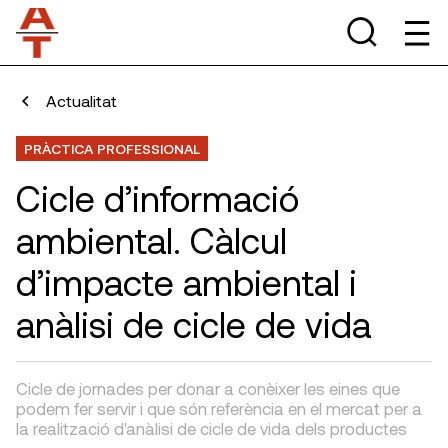
Actualitat
PRÀCTICA PROFESSIONAL
Cicle d’informació
ambiental. Càlcul
d’impacte ambiental i
anàlisi de cicle de vida
Cicle de jornades per donar a conèixer les eines que
podem fer servir i que són referència en el mercat per a
la realització d'anàlisi de cicle de vida dels productes