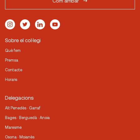
Com arribar
Sobre el col·legi
Què fem
Premsa
Contacte
Horaris
Delegacions
Alt Penedès · Garraf
Bages · Berguedà · Anoia
Maresme
Osona · Moianès