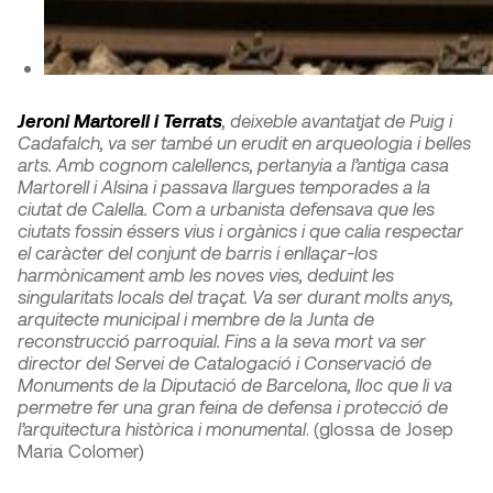
Jeroni Martorell i Terrats
, deixeble avantatjat de Puig i
Cadafalch, va ser també un erudit en arqueologia i belles
arts. Amb cognom calellencs, pertanyia a l’antiga casa
Martorell i Alsina i passava llargues temporades a la
ciutat de Calella. Com a urbanista defensava que les
ciutats fossin éssers vius i orgànics i que calia respectar
el caràcter del conjunt de barris i enllaçar-los
harmònicament amb les noves vies, deduint les
singularitats locals del traçat. Va ser durant molts anys,
arquitecte municipal i membre de la Junta de
reconstrucció parroquial. Fins a la seva mort va ser
director del Servei de Catalogació i Conservació de
Monuments de la Diputació de Barcelona, lloc que li va
permetre fer una gran feina de defensa i protecció de
l’arquitectura històrica i monumental
. (glossa de Josep
Maria Colomer)