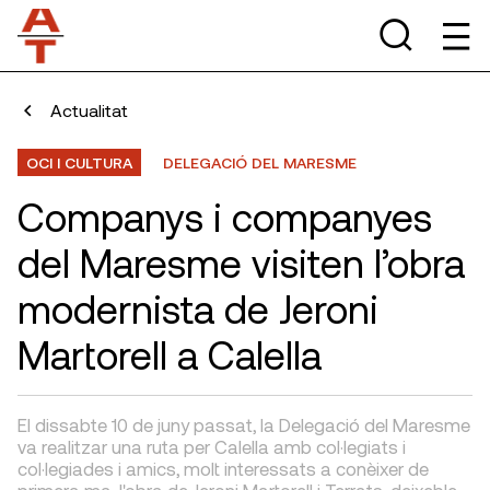
Actualitat
OCI I CULTURA
DELEGACIÓ DEL MARESME
Companys i companyes
del Maresme visiten l’obra
modernista de Jeroni
Martorell a Calella
El dissabte 10 de juny passat, la Delegació del Maresme
va realitzar una ruta per Calella amb col·legiats i
col·legiades i amics, molt interessats a conèixer de