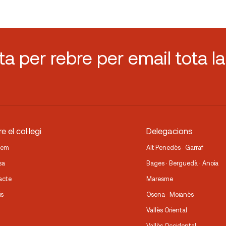
sta per rebre per email tota la
e el col·legi
Delegacions
fem
Alt Penedès · Garraf
sa
Bages · Berguedà · Anoia
acte
Maresme
is
Osona · Moianès
Vallès Oriental
Vallès Occidental