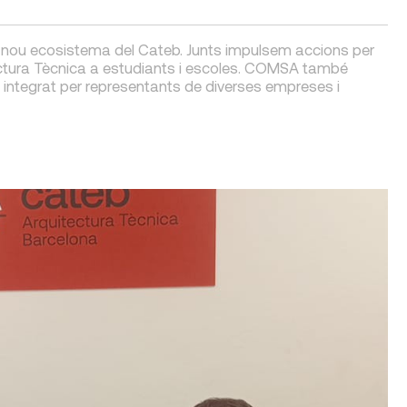
 nou ecosistema del Cateb. Junts impulsem accions per
tectura Tècnica a estudiants i escoles. COMSA també
, integrat per representants de diverses empreses i