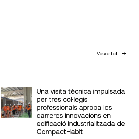
Veure tot
Una visita tècnica impulsada
per tres col·legis
professionals apropa les
darreres innovacions en
edificació industrialitzada de
CompactHabit