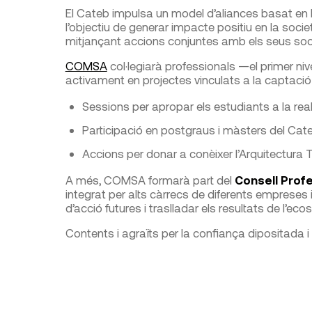
El Cateb impulsa un model d’aliances basat en la
l’objectiu de generar impacte positiu en la soci
mitjançant accions conjuntes amb els seus soc
COMSA
col·legiarà professionals —el primer nive
activament en projectes vinculats a la captaci
Sessions per apropar els estudiants a la real
Participació en postgraus i màsters del Cateb 
Accions per donar a conèixer l’Arquitectura Tè
A més, COMSA formarà part del
Consell Profe
integrat per alts càrrecs de diferents empreses i 
d’acció futures i traslladar els resultats de l’ec
Contents i agraïts per la confiança dipositada i