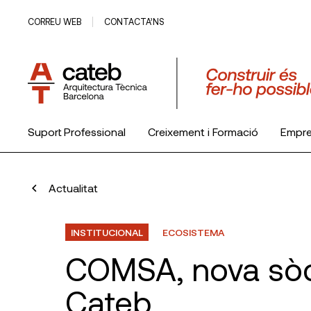
CORREU WEB
CONTACTA’NS
Suport Professional
Creixement i Formació
Empr
El Col·legi
Actualitat
INSTITUCIONAL
ECOSISTEMA
COMSA, nova sòci
Cateb