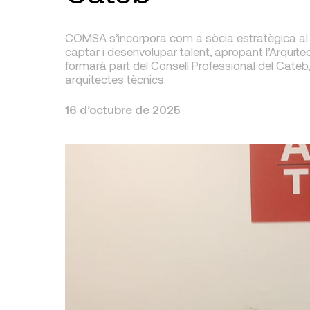
COMSA s’incorpora com a sòcia estratègica al
captar i desenvolupar talent, apropant l’Arqui
formarà part del Consell Professional del Cateb
arquitectes tècnics.
16 d’octubre de 2025