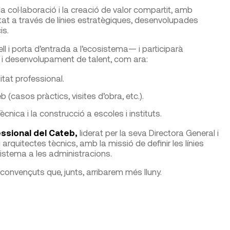
 col·laboració i la creació de valor compartit, amb
etat a través de línies estratègiques, desenvolupades
is.
ll i porta d’entrada a l’ecosistema— i participarà
ó i desenvolupament de talent, com ara:
itat professional.
(casos pràctics, visites d’obra, etc.).
cnica i la construcció a escoles i instituts.
ssional del Cateb,
liderat per la seva Directora General i
arquitectes tècnics, amb la missió de definir les línies
osistema a les administracions.
 convençuts que, junts, arribarem més lluny.