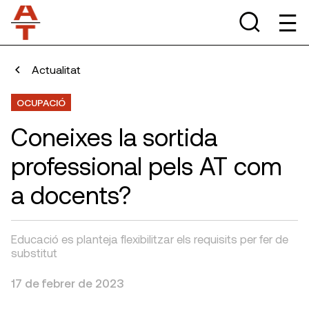
Actualitat
OCUPACIÓ
Coneixes la sortida
professional pels AT com
a docents?
Educació es planteja flexibilitzar els requisits per fer de
substitut
17 de febrer de 2023