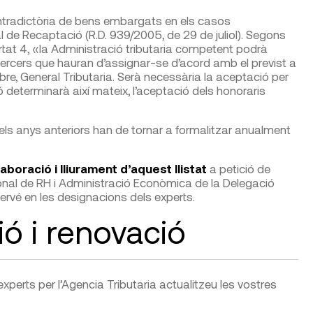
ontradictòria de bens embargats en els casos
l de Recaptació (R.D. 939/2005, de 29 de juliol). Segons
partat 4, «la Administració tributaria competent podrà
 tercers que hauran d’assignar-se d’acord amb el previst a
mbre, General Tributaria. Serà necessària la aceptació per
ó determinarà així mateix, l’aceptació dels honoraris
s dels anys anteriors han de tornar a formalitzar anualment
laboració i lliurament d’aquest llistat
a petició de
onal de RH i Administració Econòmica de la Delegació
tervé en les designacions dels experts.
ió i renovació
 d’experts per l’Agencia Tributaria actualitzeu les vostres