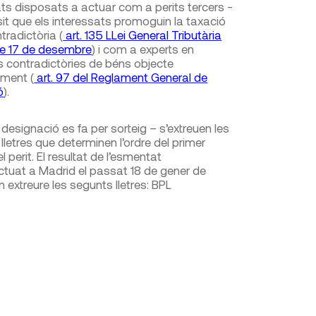
iats disposats a actuar com a perits tercers -
sit que els interessats promoguin la taxació
ntradictòria (
art. 135 LLei General Tributària
e 17 de desembre
) i com a experts en
s contradictòries de béns objecte
ment (
art. 97 del Reglament General de
ó
).
designació es fa per sorteig – s’extreuen les
lletres que determinen l’ordre del primer
perit. El resultat de l’esmentat
ectuat a Madrid el passat 18 de gener de
 extreure les segunts lletres: BPL