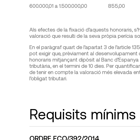
600.000,01 a 1.500.000,00
855,00
Als efectes de la fixació d’aquests honoraris, s
valoració que resulti de la seva pròpia perícia 
En el paràgraf quart de l’apartat 3 de l’article 135
pot exigir que, prèviament al desenvolupament d
honoraris mitjançant dipòsit al Banc d’Espanya 
tributària, en el termini de 10 dies. Per quantifica
de tenir en compte la valoració més elevada entr
l’obligat tributari.
Requisits mínims
ORDRE ECO/392/2014