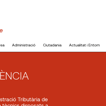
esa
Administració
Ciutadania
Actualitat i Entorn
GÈNCIA
stració Tributària de
e tècnics disposats a