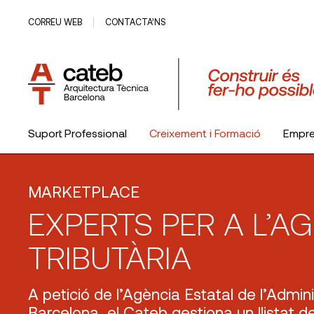
CORREU WEB
CONTACTA’NS
Suport Professional
Creixement i Formació
Empr
El Col·legi
MARKETPLACE
EXPERTS PER A L’A
TRIBUTÀRIA
A petició de l’Agència Estatal de l’Admini
Barcelona, el Cateb gestiona un llistat d