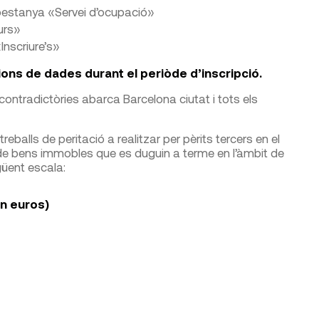
> pestanya «Servei d’ocupació»
urs»
Inscriure’s»
ons de dades durant el periòde d’inscripció.
 contradictòries abarca Barcelona ciutat i tots els
eballs de peritació a realitzar per pèrits tercers en el
 de bens immobles que es duguin a terme en l’àmbit de
güent escala:
en euros)