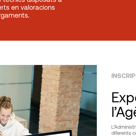
rts en valoracions
argaments.
INSCRI
Exp
l’Ag
L’Administr
diferents c