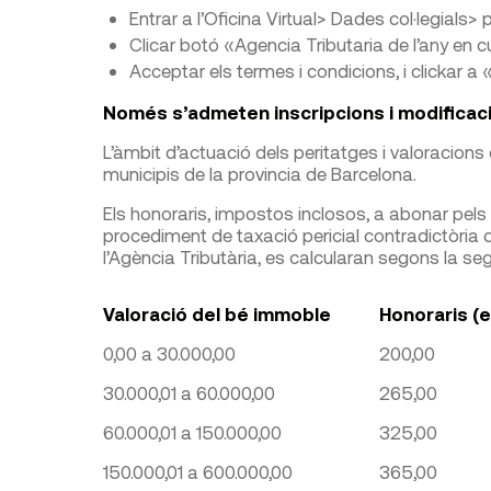
Entrar a l’Oficina Virtual> Dades col·legials
Clicar botó «Agencia Tributaria de l’any en c
Acceptar els termes i condicions, i clickar a «
Només s’admeten inscripcions i modificaci
L’àmbit d’actuació dels peritatges i valoracions
municipis de la provincia de Barcelona.
Els honoraris, impostos inclosos, a abonar pels tr
procediment de taxació pericial contradictòria
l’Agència Tributària, es calcularan segons la se
Valoració del bé immoble
Honoraris (
0,00 a 30.000,00
200,00
30.000,01 a 60.000,00
265,00
60.000,01 a 150.000,00
325,00
150.000,01 a 600.000,00
365,00