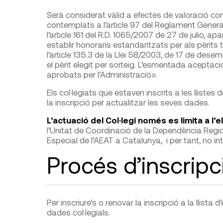
Serà considerat vàlid a efectes de valoració c
contemplats a l’article 97 del Reglament Genera
l’article 161 del R.D. 1065/2007 de 27 de julio, a
establir honoraris estandaritzats per als pèrits
l’article 135.3 de la Llei 58/2003, de 17 de dese
el pèrit elegit per sorteig. L’esmentada aceptaci
aprobats per l’Administracíó».
Els col·legiats que estaven inscrits a les lliste
la inscripció per actualitzar les seves dades.
L’actuació del Col·legi només es limita a l’e
l’Unitat de Coordinació de la Dependència Regi
Especial de l’AEAT a Catalunya, i per tant, no in
Procés d’inscripc
Per inscriure’s o renovar la inscripció a la llista
dades col·legials.