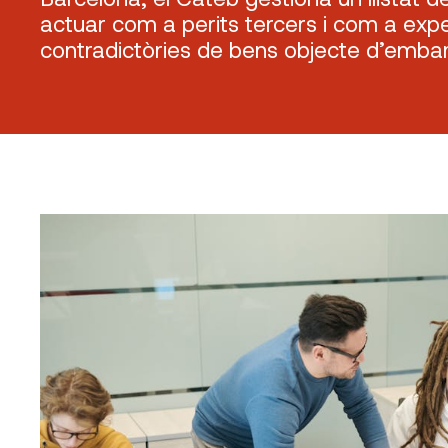
actuar com a perits tercers i com a expe
contradictòries de bens objecte d’emb