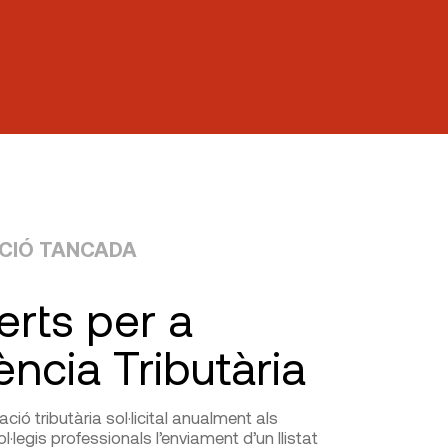
PCIÓ TANCADA
erts per a
ència Tributària
ació tributària sol·licital anualment als
ol·legis professional​s l’enviament d’un llistat