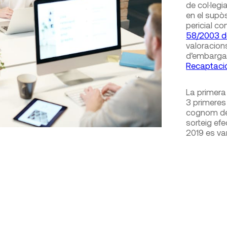
de col·leg
en el supò
pericial co
58/2003 d
valoracion
d’embarga
Recaptaci
La primera 
3 primeres 
cognom del 
sorteig ef
2019 es van