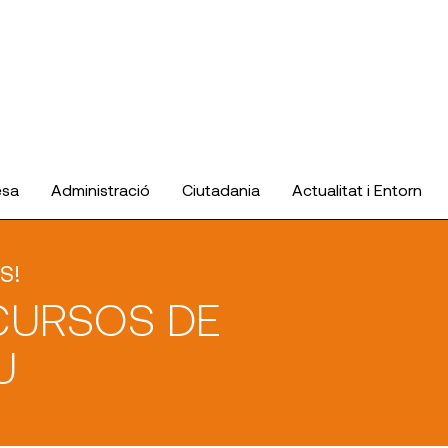
esa
Administració
Ciutadania
Actualitat i Entorn
S!
CURSOS DE
U