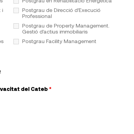
es
Postgrau en Rehabilitació Energètica
 i
Postgrau de Direcció d'Execució
Professional
Postgrau de Property Management.
Gestió d'actius immobiliaris
es
Postgrau Facility Management
b
rivacitat del Cateb
*