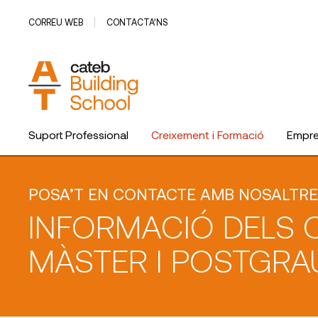
CORREU WEB
CONTACTA’NS
Suport Professional
Creixement i Formació
Empr
El Col·legi
POSA’T EN CONTACTE AMB NOSALTRE
INFORMACIÓ DELS 
MÀSTER I POSTGRA