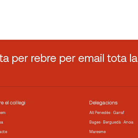
sta per rebre per email tota la
e el col·legi
Delegacions
fem
Alt Penedès · Garraf
sa
Bages · Berguedà · Anoia
acte
Maresme