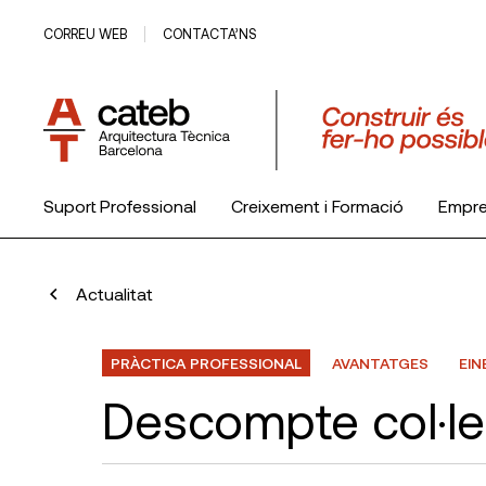
CORREU WEB
CONTACTA’NS
Suport Professional
Creixement i Formació
Empr
El Col·legi
Actualitat
PRÀCTICA PROFESSIONAL
AVANTATGES
EIN
Descompte col·l