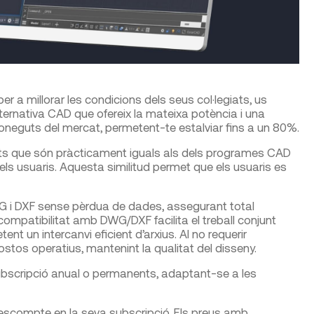
 a millorar les condicions dels seus col·legiats, us
rnativa CAD que ofereix la mateixa potència i una
coneguts del mercat, permetent-te estalviar fins a un 80%.
que són pràcticament iguals als dels programes CAD
 dels usuaris. Aquesta similitud permet que els usuaris es
WG i DXF sense pèrdua de dades, assegurant total
ompatibilitat amb DWG/DXF facilita el treball conjunt
nt un intercanvi eficient d’arxius. Al no requerir
stos operatius, mantenint la qualitat del disseny.
de subscripció anual o permanents, adaptant-se a les
 descompte en la seva subscripció. Els preus amb