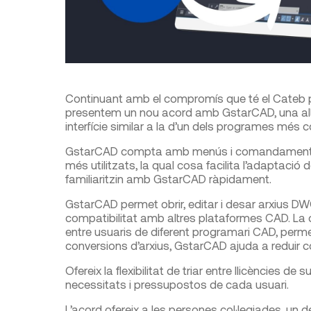
Continuant amb el compromís que té el Cateb per
presentem un nou acord amb GstarCAD, una alte
interfície similar a la d’un dels programes més 
GstarCAD compta amb menús i comandaments 
més utilitzats, la qual cosa facilita l’adaptació
familiaritzin amb GstarCAD ràpidament.
GstarCAD permet obrir, editar i desar arxius D
compatibilitat amb altres plataformes CAD. La c
entre usuaris de diferent programari CAD, permete
conversions d’arxius, GstarCAD ajuda a reduir co
Ofereix la flexibilitat de triar entre llicències 
necessitats i pressupostos de cada usuari.
L’acord ofereix a les persones col·legiades, un