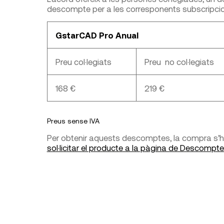
descompte per a les corresponents subscripci
GstarCAD Pro Anual
Preu col·legiats
Preu no col·legiats
168 €
219 €
Preus sense IVA
Per obtenir aquests descomptes, la compra s’ha
sol·licitar el producte a la pàgina de Descomp