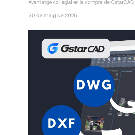
Avantatge col·legial en la compra de GstarCAD,
30 de maig de 2025