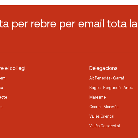
sta per rebre per email tota la
e el col·legi
Delegacions
fem
Alt Penedès · Garraf
sa
Bages · Berguedà · Anoia
acte
Maresme
is
Osona · Moianès
Vallès Oriental
Vallès Occidental