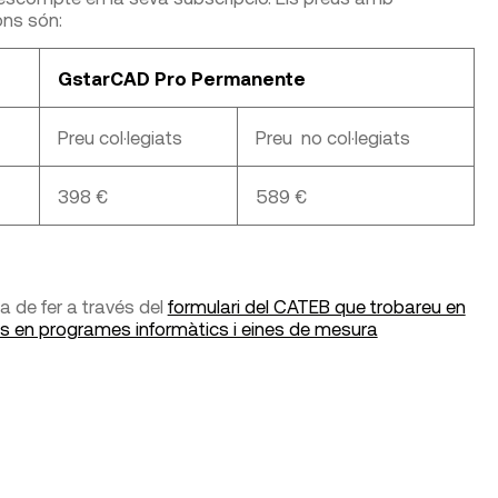
ons són:
GstarCAD Pro Permanente
Preu col·legiats
Preu no col·legiats
398 €
589 €
 de fer a través del
formulari del CATEB que trobareu en
tes en programes informàtics i eines de mesura