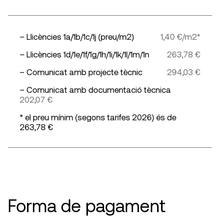
– Llicències 1a/1b/1c/1j (preu/m2)
1,40 €/m2*
– Llicències 1d/1e/1f/1g/1h/1i/1k/1l/1m/1n
263,78 €
– Comunicat amb projecte tècnic
294,03 €
– Comunicat amb documentació tècnica
202,07 €
* el preu mínim (segons tarifes 2026) és de
263,78 €
Forma de pagament