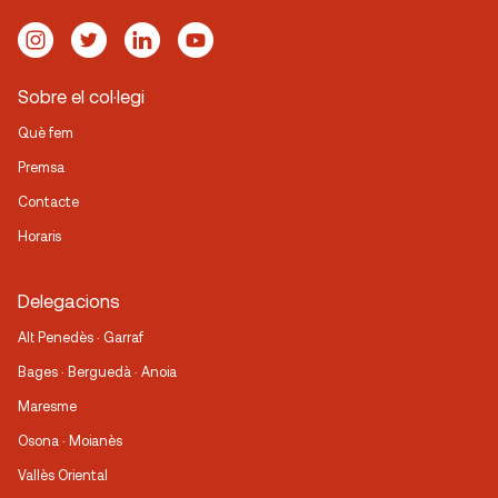
Sobre el col·legi
Què fem
Premsa
Contacte
Horaris
Delegacions
Alt Penedès · Garraf
Bages · Berguedà · Anoia
Maresme
Osona · Moianès
Vallès Oriental