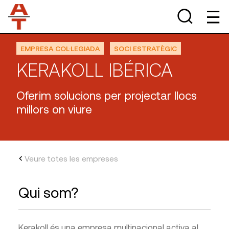
EMPRESA COL·LEGIADA
SOCI ESTRATÈGIC
KERAKOLL IBÉRICA
Oferim solucions per projectar llocs
millors on viure
Veure totes les empreses
Qui som?
Kerakoll és una empresa multinacional activa al