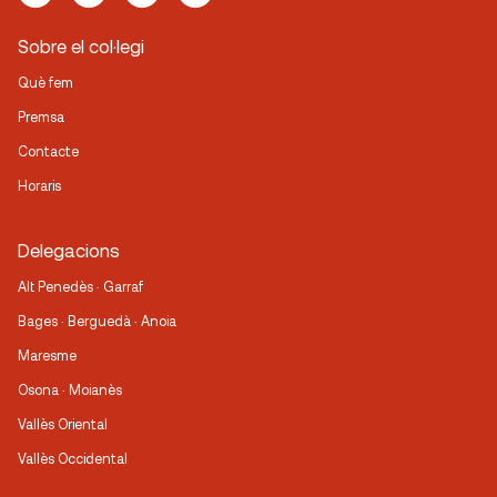
Sobre el col·legi
Què fem
Premsa
Contacte
Horaris
Delegacions
Alt Penedès · Garraf
Bages · Berguedà · Anoia
Maresme
Osona · Moianès
Vallès Oriental
Vallès Occidental