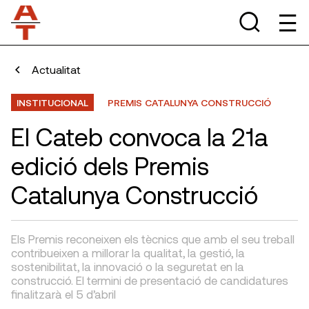
Actualitat
INSTITUCIONAL
PREMIS CATALUNYA CONSTRUCCIÓ
El Cateb convoca la 21a
edició dels Premis
Catalunya Construcció
Els Premis reconeixen els tècnics que amb el seu treball
contribueixen a millorar la qualitat, la gestió, la
sostenibilitat, la innovació o la seguretat en la
construcció. El termini de presentació de candidatures
finalitzarà el 5 d’abril