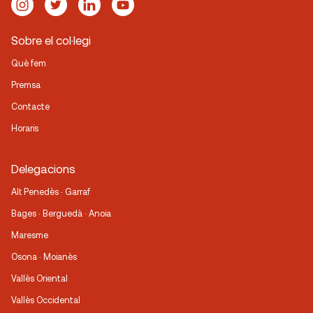
Sobre el col·legi
Què fem
Premsa
Contacte
Horaris
Delegacions
Alt Penedès · Garraf
Bages · Berguedà · Anoia
Maresme
Osona · Moianès
Vallès Oriental
Vallès Occidental