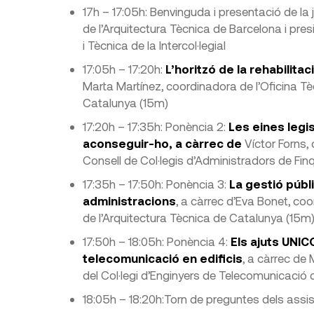
17h – 17:05h: Benvinguda i presentació de la 
de l’Arquitectura Tècnica de Barcelona i pres
i Tècnica de la Intercol·legial
17:05h – 17:20h:
L’horitzó de la rehabilita
Marta Martínez, coordinadora de l’Oficina Tèc
Catalunya (15m)
17:20h – 17:35h: Ponència 2:
Les eines legi
aconseguir-ho, a càrrec de
Víctor Forns,
Consell de Col·legis d’Administradors de Fi
17:35h – 17:50h: Ponència 3:
La gestió públi
administracions
, a càrrec d’Eva Bonet, coo
de l’Arquitectura Tècnica de Catalunya (15m
17:50h – 18:05h: Ponència 4:
Els ajuts UNICO
telecomunicació en edificis
, a càrrec de
del Col·legi d’Enginyers de Telecomunicació
18:05h – 18:20h:Torn de preguntes dels assi