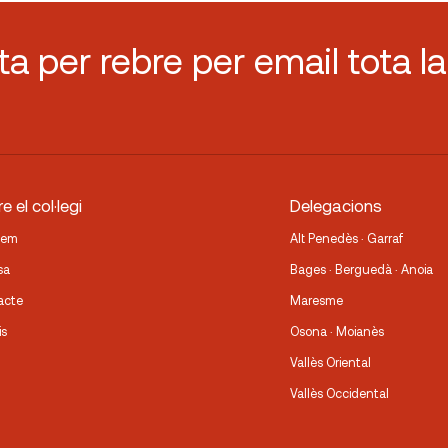
sta per rebre per email tota la
e el col·legi
Delegacions
fem
Alt Penedès · Garraf
sa
Bages · Berguedà · Anoia
acte
Maresme
is
Osona · Moianès
Vallès Oriental
Vallès Occidental