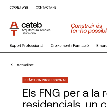
CORREU WEB
CONTACTA’NS
Suport Professional
Creixement i Formació
Empr
El Col·legi
Actualitat
PRÀCTICA PROFESSIONAL
Els FNG per a la r
residencials, un