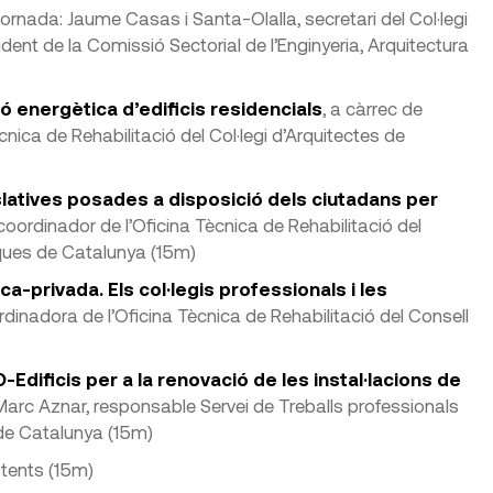
jornada: Jaume Casas i Santa-Olalla, secretari del Col·legi
ident de la Comissió Sectorial de l’Enginyeria, Arquitectura
ció energètica d’edificis residencials
, a càrrec de
nica de Rehabilitació del Col·legi d’Arquitectes de
slatives posades a disposició dels ciutadans per
 coordinador de l’Oficina Tècnica de Rehabilitació del
nques de Catalunya (15m)
ca-privada. Els col·legis professionals i les
rdinadora de l’Oficina Tècnica de Rehabilitació del Consell
)
-Edificis per a la renovació de les instal·lacions de
 Marc Aznar, responsable Servei de Treballs professionals
 de Catalunya (15m)
stents (15m)