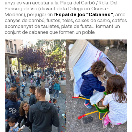
anys es van acostar a la Plaça del Carbó / Rbla. Del
Passeig de Vic (davant de la Delegació Osona-
Moianès), per jugar en l’
Espai de joc “Cabanes”
, amb
canyes de bambú, fustes, teles, caixes de cartró, catifes
acompanyat de tauletes, plats de fusta… formant un
conjunt de cabanes que formen un poble.