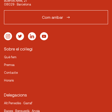
Buenos Aires, 21
08029 · Barcelona
Com arribar
Sobre el col·legi
Què fem
Premsa
Contacte
Horaris
Delegacions
Alt Penedès · Garraf
Bages · Berguedà · Anoia