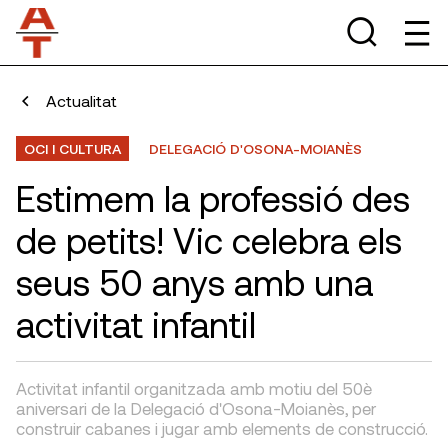
Actualitat
OCI I CULTURA
DELEGACIÓ D'OSONA-MOIANÈS
Estimem la professió des
de petits! Vic celebra els
seus 50 anys amb una
activitat infantil
Activitat infantil organitzada amb motiu del 50è
aniversari de la Delegació d'Osona-Moianès, per
construir cabanes i jugar amb elements de construcció.