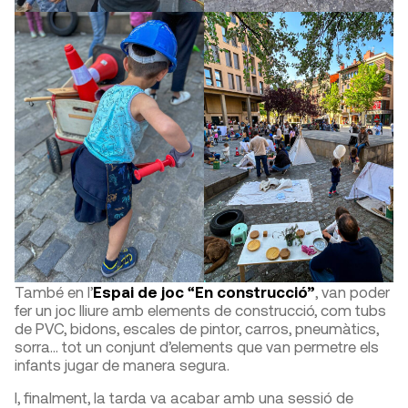
També en l’
Espai de joc “En construcció”
, van poder
fer un joc lliure amb elements de construcció, com tubs
de PVC, bidons, escales de pintor, carros, pneumàtics,
sorra… tot un conjunt d’elements que van permetre els
infants jugar de manera segura.
I, finalment, la tarda va acabar amb una sessió de