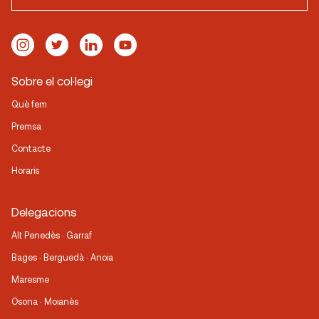
Sobre el col·legi
Què fem
Premsa
Contacte
Horaris
Delegacions
Alt Penedès · Garraf
Bages · Berguedà · Anoia
Maresme
Osona · Moianès