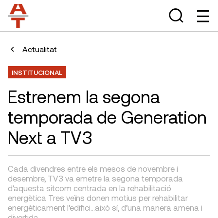
Actualitat
INSTITUCIONAL
Estrenem la segona
temporada de Generation
Next a TV3
Cada divendres entre els mesos de novembre i
desembre, TV3 va emetre la segona temporada
d'aquesta sitcom centrada en la rehabilitació
energètica Tres veïns donen motius per rehabilitar
energèticament l’edifici...això sí, d’una manera amena i
divertida.