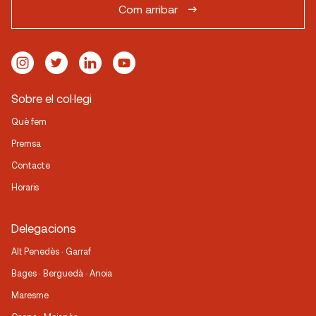
Com arribar
Sobre el col·legi
Què fem
Premsa
Contacte
Horaris
Delegacions
Alt Penedès · Garraf
Bages · Berguedà · Anoia
Maresme